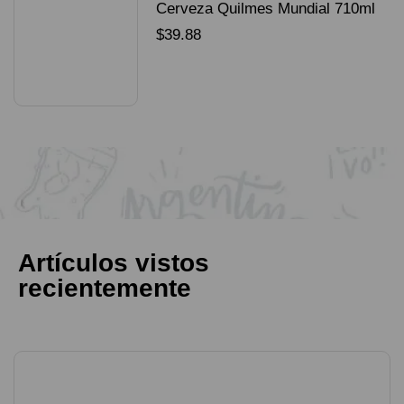
Cerveza Quilmes Mundial 710ml
packX4
$
39.88
SELECCIONAR OPCIONES
Artículos vistos
recientemente