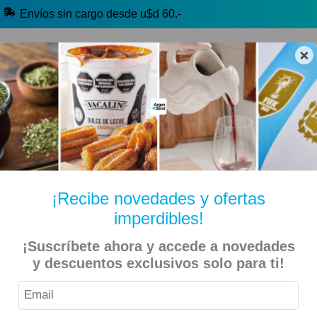
Envíos sin cargo desde u$d 60.-
×
🔥 Alfajores y Golosinas
🧉 Clásicos argentinos
🏷️ Todas las categorías
Hablanos por Whatsapp
¡Recibe novedades y ofertas
imperdibles!
Inicio
Indumentaria y Más
Accesorios
¡Suscríbete ahora y accede a novedades
y descuentos exclusivos solo para ti!
River Plate – Gorra Trucker River Escudo CARP