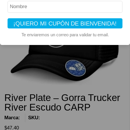
¡QUIERO MI CUPÓN DE BIENVENIDA!
Te enviaremos un correo para validar tu email.
River Plate – Gorra Trucker
River Escudo CARP
Marca:
SKU:
$
47.40