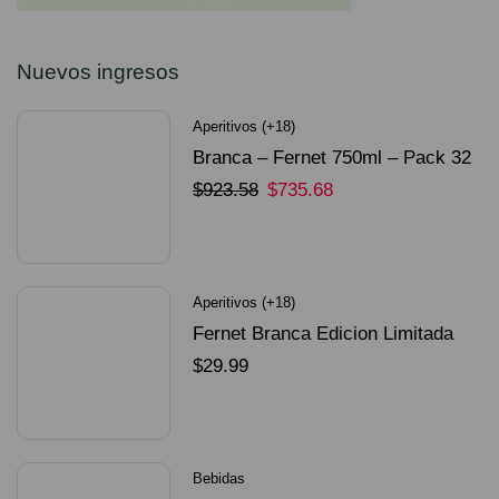
Nuevos ingresos
Aperitivos (+18)
Branca – Fernet 750ml – Pack 32
Unidades
$
923.58
$
735.68
SELECCIONAR OPCIONES
Aperitivos (+18)
Fernet Branca Edicion Limitada
Dorado Mundial
$
29.99
SELECCIONAR OPCIONES
Bebidas