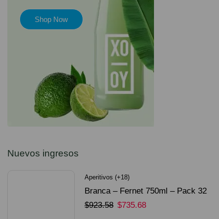
Shop Now
Nuevos ingresos
Aperitivos (+18)
Branca – Fernet 750ml – Pack 32
Unidades
$
923.58
$
735.68