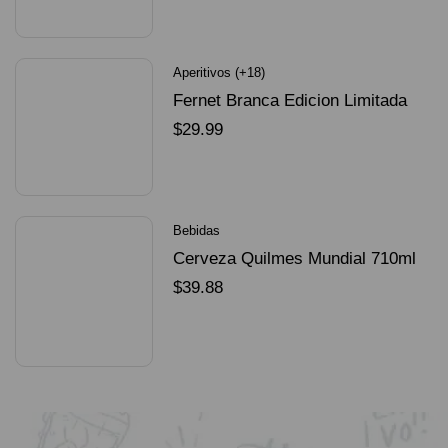
SELECCIONAR OPCIONES
Aperitivos (+18)
Fernet Branca Edicion Limitada
Dorado Mundial
$
29.99
SELECCIONAR OPCIONES
Bebidas
Cerveza Quilmes Mundial 710ml
packX4
$
39.88
SELECCIONAR OPCIONES