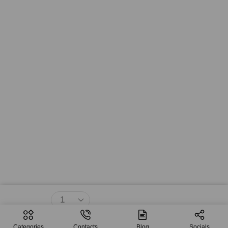
$
60.04
Agregar Al Carrito
Categories
Contacts
Blog
Socials