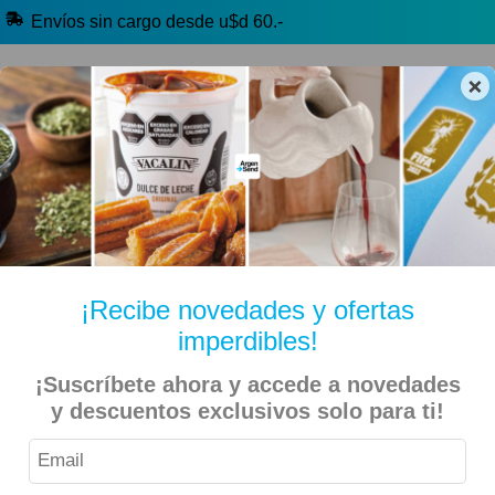
Envíos sin cargo desde u$d 60.-
×
🔥 Alfajores y Golosinas
🧉 Clásicos argentinos
🏷️ Todas las categorías
Hablanos por Whatsapp
¡Recibe novedades y ofertas
imperdibles!
Inicio
Indumentaria y Más
Accesorios
¡Suscríbete ahora y accede a novedades
y descuentos exclusivos solo para ti!
River Plate – Mochila de 175″ Licencia Oficial