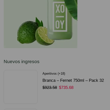
Nuevos ingresos
Aperitivos (+18)
Branca – Fernet 750ml – Pack 32
Unidades
$
923.58
$
735.68
SELECCIONAR OPCIONES