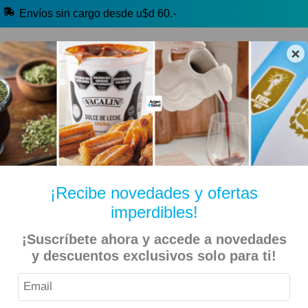
Envíos sin cargo desde u$d 60.-
×
🔥 Alfajores y Golosinas
🧉 Clásicos argentinos
🏷️ Todas las categorías
Hablanos por Whatsapp
¡Recibe novedades y ofertas
imperdibles!
Inicio
Libros
¡Suscríbete ahora y accede a novedades
y descuentos exclusivos solo para ti!
Secretos De Los Dulces Caseros De Aristizabal, Delfina
9% OFF