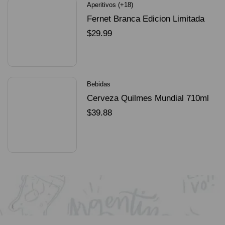
Aperitivos (+18)
Fernet Branca Edicion Limitada
Dorado Mundial
$
29.99
SELECCIONAR OPCIONES
Bebidas
Cerveza Quilmes Mundial 710ml
packX4
$
39.88
SELECCIONAR OPCIONES