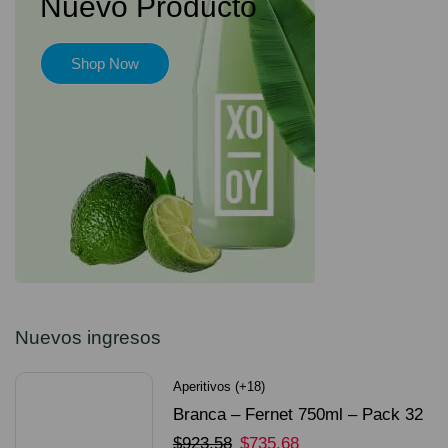
Nuevo Producto
Shop Now
Nuevos ingresos
Aperitivos (+18)
Branca – Fernet 750ml – Pack 32
Unidades
$
923.58
$
735.68