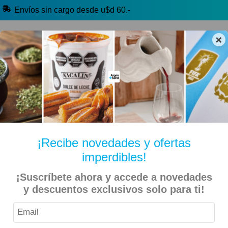
Envíos sin cargo desde u$d 60.-
×
🔥 Alfajores y Golosinas
🧉 Clásicos argentinos
🏷️ Todas las categorías
Hablanos por Whatsapp
¡Recibe novedades y ofertas
imperdibles!
Inicio
Kiosko Dulce y Salado
Snacks
¡Suscríbete ahora y accede a novedades
y descuentos exclusivos solo para ti!
Genser – Semilla Mix Ensaladas y Sopas Doypack 150gr