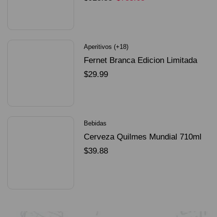
SELECCIONAR OPCIONES
Aperitivos (+18)
Fernet Branca Edicion Limitada
Dorado Mundial
$
29.99
SELECCIONAR OPCIONES
Bebidas
Cerveza Quilmes Mundial 710ml
packX4
$
39.88
SELECCIONAR OPCIONES