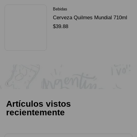
Bebidas
Cerveza Quilmes Mundial 710ml
packX4
$
39.88
SELECCIONAR OPCIONES
Artículos vistos
recientemente