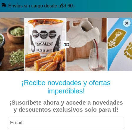
Envíos sin cargo desde u$d 60.-
×
🔥 Alfajores y Golosinas
🧉 Clásicos argentinos
🏷️ Todas las categorías
Hablanos por Whatsapp
¡Recibe novedades y ofertas
imperdibles!
Inicio
Alimentos
Sopas y Caldos
¡Suscríbete ahora y accede a novedades
y descuentos exclusivos solo para ti!
Knorr – Sopa Quick de Zapallo y Pimienta 46,5gr