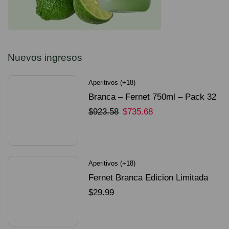
Nuevos ingresos
Aperitivos (+18)
Branca – Fernet 750ml – Pack 32
Unidades
$
923.58
$
735.68
SELECCIONAR OPCIONES
Aperitivos (+18)
Fernet Branca Edicion Limitada
Dorado Mundial
$
29.99
SELECCIONAR OPCIONES