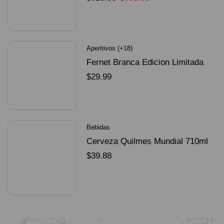
SELECCIONAR OPCIONES
Aperitivos (+18)
Fernet Branca Edicion Limitada
Dorado Mundial
$
29.99
SELECCIONAR OPCIONES
Bebidas
Cerveza Quilmes Mundial 710ml
packX4
$
39.88
SELECCIONAR OPCIONES