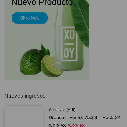
Nuevo Producto
Shop Now
Nuevos ingresos
Aperitivos (+18)
Branca – Fernet 750ml – Pack 32
Unidades
$
923.58
$
735.68