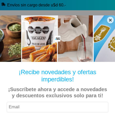
Envíos sin cargo desde u$d 60.-
×
🔥 Alfajores y Golosinas
🧉 Clásicos argentinos
🏷️ Todas las categorías
Hablanos por Whatsapp
¡Recibe novedades y ofertas
imperdibles!
Inicio
Kiosko Dulce y Salado
Alfajores y Conitos
¡Suscríbete ahora y accede a novedades
Successo – Alfajor de Maicena Rellenos con Dulce de
y descuentos exclusivos solo para ti!
Leche – 3 Unidades