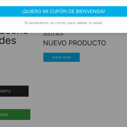
Compra segura
¡QUIERO MI CUPÓN DE BIENVENIDA!
con
Experiencia de compra garantizada
Te enviaremos un correo para validar tu email.
 Leche
SOLO ACÁ
ades
NUEVO PRODUCTO
SHOP NOW
ARRITO
HORA