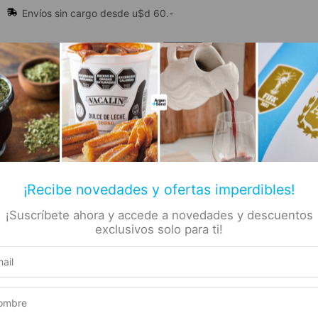
Envíos sin cargo desde u$d 60.-
🔥 Alfajores y Golosinas
¡Recibe novedades y ofertas imperdibles!
¡Suscríbete ahora y accede a novedades y descuentos
📚 Libros
🏷️ Todas las categorías
rs
exclusivos solo para ti!
fajor de Maicena Rellenos con Dulce de Leche – 6 Unidades
 –
Producto elegible para envío gratis
Este producto suma 1 Rewards