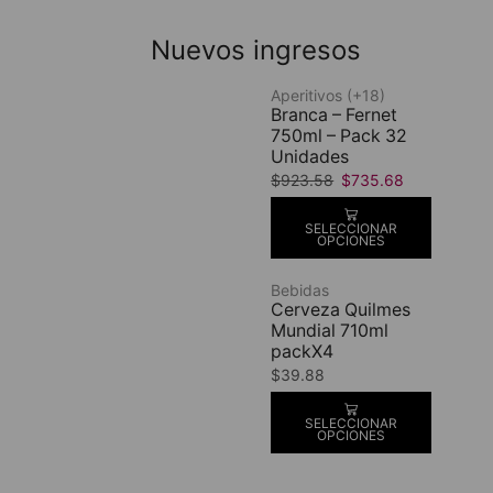
Nuevos ingresos
Aperitivos (+18)
Branca – Fernet
750ml – Pack 32
Unidades
$
923.58
$
735.68
SELECCIONAR
OPCIONES
Bebidas
Cerveza Quilmes
Mundial 710ml
packX4
$
39.88
SELECCIONAR
OPCIONES