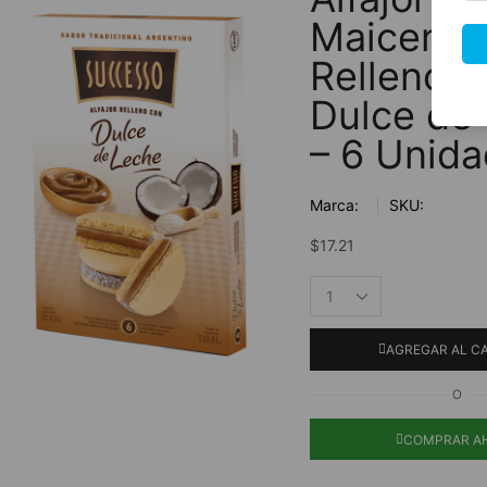
Maicena
Rellenos 
Dulce de
– 6 Unid
Marca:
SKU:
$
17.21
AGREGAR AL C
O
COMPRAR A