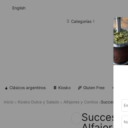
English
Categorías
🧉 Clásicos argentinos
🍫 Kiosko
🌾 Gluten Free
✡ Koshe
Inicio
Kiosko Dulce y Salado
Alfajores y Conitos
Successo – Al
Successo
Alfajor de