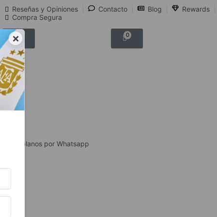
Reseñas y Opiniones
Contacto
Blog
Rewards
Compra Segura
×
0
0
Hablanos por Whatsapp