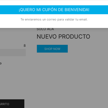
ero
Compra segura
¡QUIERO MI CUPÓN DE BIENVENIDA!
Experiencia de compra garantizada
Te enviaremos un correo para validar tu email.
SOLO ACÁ
NUEVO PRODUCTO
8
SHOP NOW
o
ARRITO