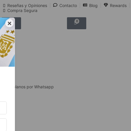
Reseñas y Opiniones
Contacto
Blog
Rewards
Compra Segura
×
0
0
Hablanos por Whatsapp