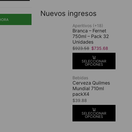
Nuevos ingresos
HORA
Aperitivos (+18)
Branca – Fernet
750ml – Pack 32
Unidades
$
923.58
$
735.68
SELECCIONAR
OPCIONES
Bebidas
Cerveza Quilmes
Mundial 710ml
packX4
$
39.88
SELECCIONAR
OPCIONES