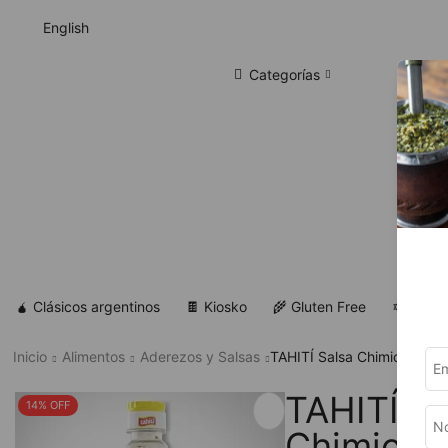
English
Categorías
🧉 Clásicos argentinos
🍫 Kiosko
🌾 Gluten Free
✡ Koshe
Inicio
Alimentos
Aderezos y Salsas
TAHITÍ Salsa Chimichurri 
TAHITÍ Sa
14% OFF
Chimichur