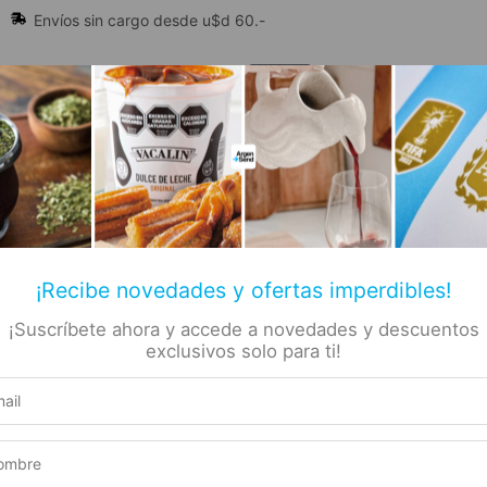
Envíos sin cargo desde u$d 60.-
🔥 Alfajores y Golosinas
¡Recibe novedades y ofertas imperdibles!
¡Suscríbete ahora y accede a novedades y descuentos
📚 Libros
🏷️ Todas las categorías
rs
exclusivos solo para ti!
Tipo Casero 275cc
lsa
Producto elegible para envío gratis
ri
Este producto suma 1 Rewards