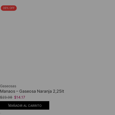
39% OFF
Gaseosas
Manaos – Gaseosa Naranja 2,25lt
$
23.08
$
14.17
AÑADIR AL CARRITO