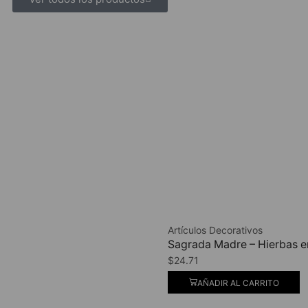
Artículos Decorativos
Sagrada Madre – Hierbas e
$
24.71
AÑADIR AL CARRITO