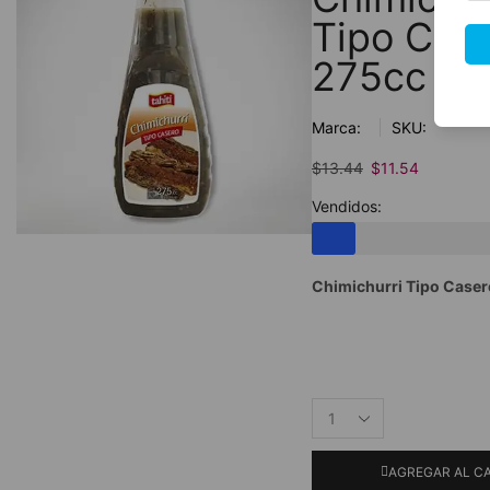
Tipo Cas
275cc
Marca:
SKU:
$
13.44
$
11.54
Vendidos:
Chimichurri Tipo Caser
AGREGAR AL C