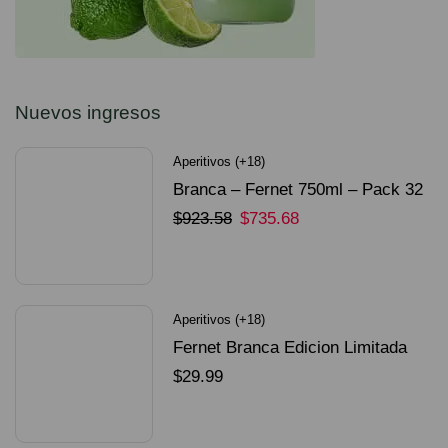
Nuevos ingresos
Aperitivos (+18)
Branca – Fernet 750ml – Pack 32
Unidades
$
923.58
$
735.68
SELECCIONAR OPCIONES
Aperitivos (+18)
Fernet Branca Edicion Limitada
Dorado Mundial
$
29.99
SELECCIONAR OPCIONES