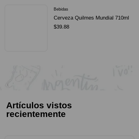
Bebidas
Cerveza Quilmes Mundial 710ml
packX4
$
39.88
SELECCIONAR OPCIONES
Artículos vistos
recientemente