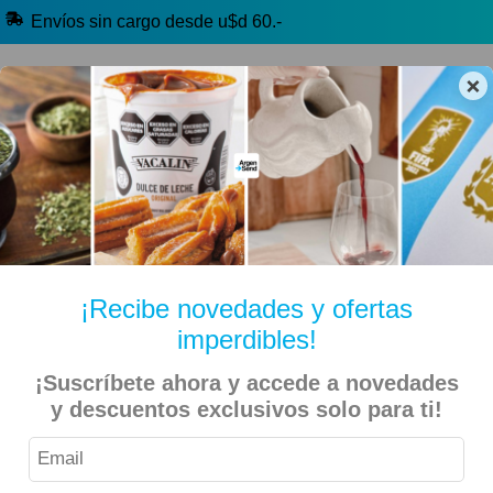
Envíos sin cargo desde u$d 60.-
×
🔥 Alfajores y Golosinas
🧉 Clásicos argentinos
🏷️ Todas las categorías
Hablanos por Whatsapp
¡Recibe novedades y ofertas
imperdibles!
Inicio
Bebidas
Yerba E Infusiones
Té y Mate Cocido
¡Suscríbete ahora y accede a novedades
y descuentos exclusivos solo para ti!
Taragüi – Té de Boldo 10 SAquítos