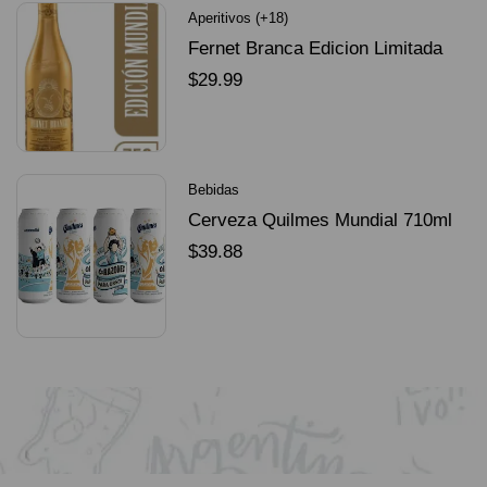
Aperitivos (+18)
Fernet Branca Edicion Limitada
Dorado Mundial
$
29.99
SELECCIONAR OPCIONES
Bebidas
Cerveza Quilmes Mundial 710ml
packX4
$
39.88
SELECCIONAR OPCIONES