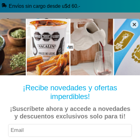
Envíos sin cargo desde u$d 60.-
×
🔥 Alfajores y Golosinas
🧉 Clásicos argentinos
🏷️ Todas las categorías
Hablanos por Whatsapp
¡Recibe novedades y ofertas
imperdibles!
Inicio
Bebidas
Yerba E Infusiones
Té y Mate Cocido
¡Suscríbete ahora y accede a novedades
y descuentos exclusivos solo para ti!
Taragüi – Té Frutos Rojos Placeres Caja 20 SAquítos