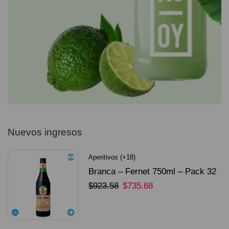
Nuevos ingresos
Aperitivos (+18)
Branca – Fernet 750ml – Pack 32
Unidades
$
923.58
$
735.68
SELECCIONAR OPCIONES