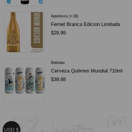
Aperitivos (+18)
Fernet Branca Edicion Limitada
Dorado Mundial
$
29.99
SELECCIONAR OPCIONES
Bebidas
Cerveza Quilmes Mundial 710ml
packX4
$
39.88
SELECCIONAR OPCIONES
USD $