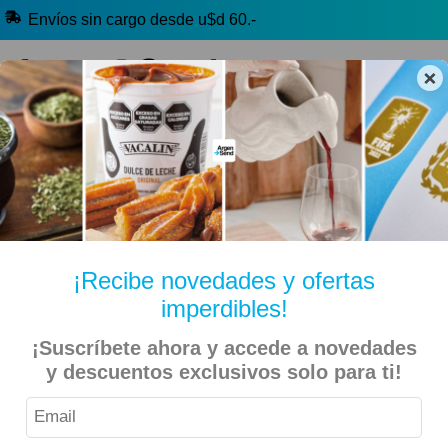
Envíos sin cargo desde u$d 60.-
×
🔥 Alfajores y Golosinas
🧉 Clásicos argentinos
🏷️ Todas las categorías
Hablanos por Whatsapp
¡Recibe novedades y ofertas
imperdibles!
Toda Mafalda – Quino – Tapa Dura
Inicio
Libros
¡Suscríbete ahora y accede a novedades
y descuentos exclusivos solo para ti!