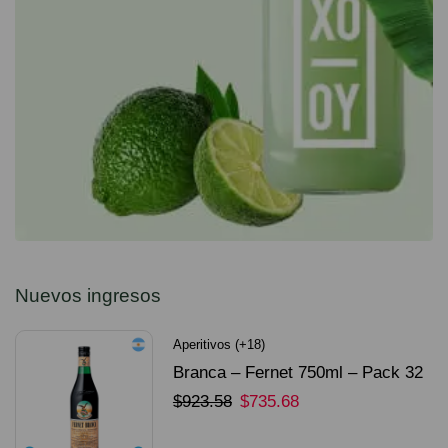
Nuevos ingresos
Aperitivos (+18)
Branca – Fernet 750ml – Pack 32
Unidades
$
923.58
$
735.68
SELECCIONAR OPCIONES