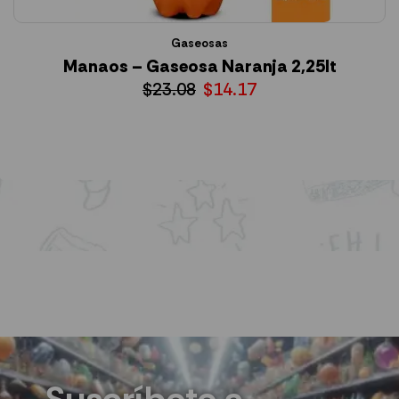
Gaseosas
Manaos – Gaseosa Naranja 2,25lt
S
$
23.08
$
14.17
AÑADIR AL CARRITO