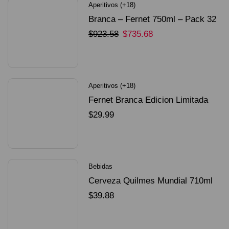
Aperitivos (+18)
Branca – Fernet 750ml – Pack 32
Unidades
$
923.58
$
735.68
SELECCIONAR OPCIONES
Aperitivos (+18)
Fernet Branca Edicion Limitada
Dorado Mundial
$
29.99
SELECCIONAR OPCIONES
Bebidas
Cerveza Quilmes Mundial 710ml
packX4
$
39.88
SELECCIONAR OPCIONES