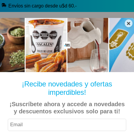
Envíos sin cargo desde u$d 60.-
×
🔥 Alfajores y Golosinas
🧉 Clásicos argentinos
🏷️ Todas las categorías
Hablanos por Whatsapp
¡Recibe novedades y ofertas
imperdibles!
Inicio
Veganos
Alimentos Veganos
Dulces Veganos
¡Suscríbete ahora y accede a novedades
Zafran – Galletitas Cacao Maní y Cafe 150gr Integrales
y descuentos exclusivos solo para ti!
Veganas – 2 Unidades