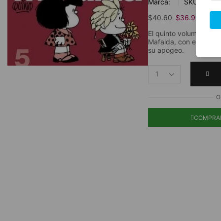
Marca:
SKU:
cpd0
$
40.60
$
36.91
El quinto volumen de l
Mafalda, con el humor
su apogeo.
O
COMPRA