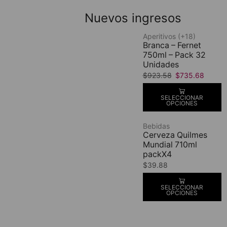
Nuevos ingresos
Aperitivos (+18)
Branca – Fernet
750ml – Pack 32
Unidades
$
923.58
$
735.68
SELECCIONAR
OPCIONES
Bebidas
Cerveza Quilmes
Mundial 710ml
packX4
$
39.88
SELECCIONAR
OPCIONES