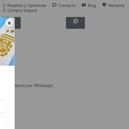
Reseñas y Opiniones
Contacto
Blog
Rewards
Compra Segura
×
0
0
Hablanos por Whatsapp