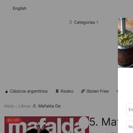
English
Categorías
🧉 Clásicos argentinos
🍫 Kiosko
🌾 Gluten Free
✡ Koshe
Inicio
Libros
5. Mafalda De
5. Mafal
9% OFF