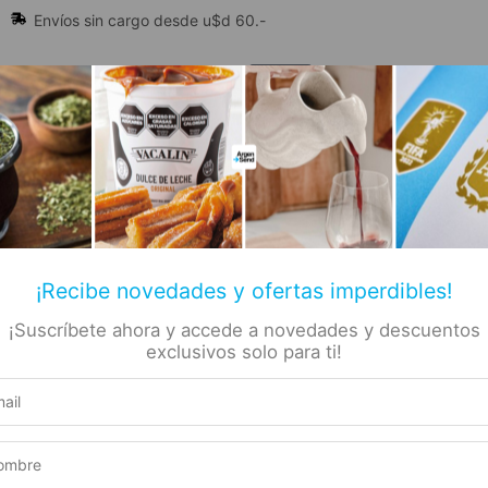
Envíos sin cargo desde u$d 60.-
🔥 Alfajores y Golosinas
¡Recibe novedades y ofertas imperdibles!
¡Suscríbete ahora y accede a novedades y descuentos
📚 Libros
🏷️ Todas las categorías
rs
exclusivos solo para ti!
da De
Producto elegible para envío gratis
Este producto suma 1 Rewards