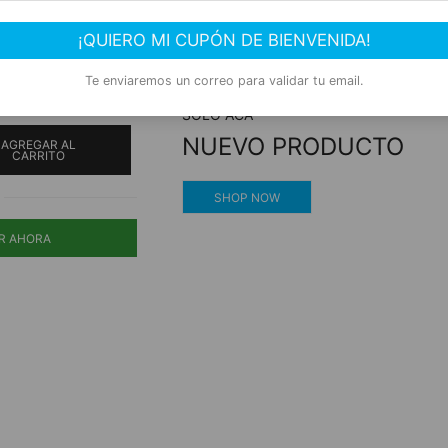
000100865
Compra segura
¡QUIERO MI CUPÓN DE BIENVENIDA!
Experiencia de compra garantizada
as tiras cómicas de
Te enviaremos un correo para validar tu email.
 agudo de Quino en
SOLO ACÁ
NUEVO PRODUCTO
AGREGAR AL
CARRITO
SHOP NOW
R AHORA