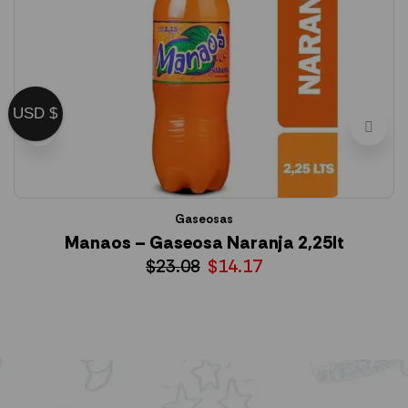
USD $
Gaseosas
Manaos – Gaseosa Naranja 2,25lt
S
$
23.08
$
14.17
AÑADIR AL CARRITO