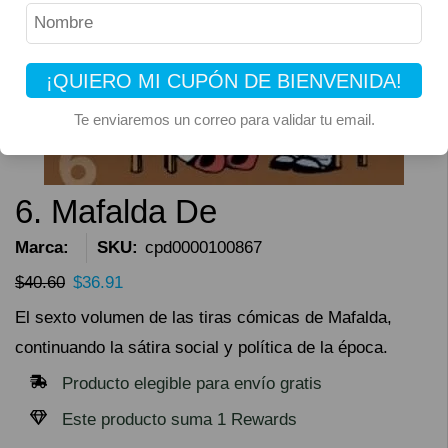
¡QUIERO MI CUPÓN DE BIENVENIDA!
Te enviaremos un correo para validar tu email.
6. Mafalda De
Marca:
SKU:
cpd0000100867
$
40.60
$
36.91
El sexto volumen de las tiras cómicas de Mafalda,
continuando la sátira social y política de la época.
Producto elegible para envío gratis
Este producto suma 1 Rewards