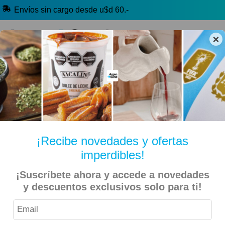
Envíos sin cargo desde u$d 60.-
×
🔥 Alfajores y Golosinas
🧉 Clásicos argentinos
🏷️ Todas las categorías
Hablanos por Whatsapp
¡Recibe novedades y ofertas
imperdibles!
6. Mafalda De
Inicio
Libros
¡Suscríbete ahora y accede a novedades
y descuentos exclusivos solo para ti!
9% OFF