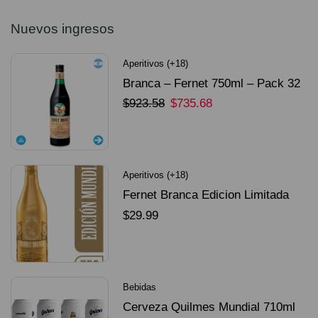
Nuevos ingresos
Aperitivos (+18)
Branca – Fernet 750ml – Pack 32
Unidades
$
923.58
$
735.68
SELECCIONAR OPCIONES
Aperitivos (+18)
Fernet Branca Edicion Limitada
Dorado Mundial
$
29.99
SELECCIONAR OPCIONES
Bebidas
Cerveza Quilmes Mundial 710ml