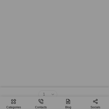
$
58.43
$
53.12
Agregar Al Carrito
Categories
Contacts
Blog
Socials