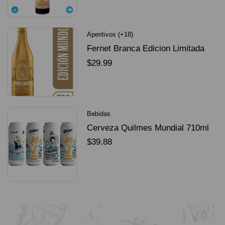
SELECCIONAR OPCIONES
Aperitivos (+18)
Fernet Branca Edicion Limitada
Dorado Mundial
$
29.99
SELECCIONAR OPCIONES
Bebidas
Cerveza Quilmes Mundial 710ml
packX4
$
39.88
SELECCIONAR OPCIONES