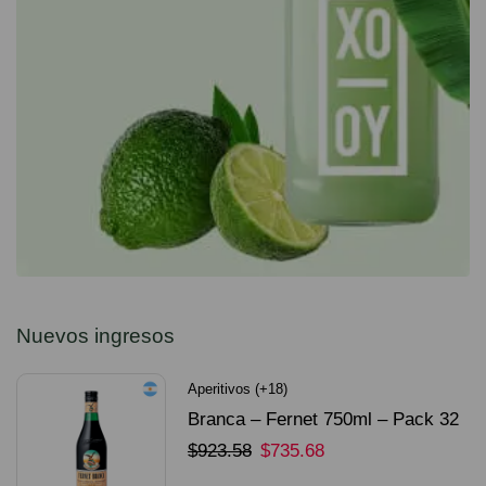
Nuevos ingresos
Aperitivos (+18)
Branca – Fernet 750ml – Pack 32
Unidades
$
923.58
$
735.68