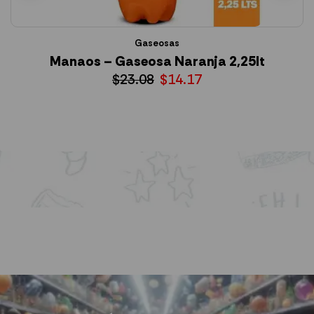
Gaseosas
Manaos – Gaseosa Naranja 2,25lt
S
$
23.08
$
14.17
AÑADIR AL CARRITO