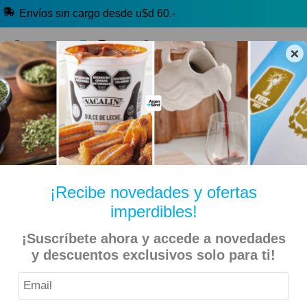
Envíos sin cargo desde u$d 60.-
×
🔥 Alfajores y Golosinas
🧉 Clásicos argentinos
🏷️ Todas las categorías
Hablanos por Whatsapp
¡Recibe novedades y ofertas
imperdibles!
Al Fuego
Inicio
Libros
¡Suscríbete ahora y accede a novedades
y descuentos exclusivos solo para ti!
9% OFF