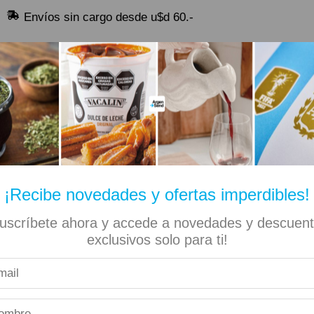
Envíos sin cargo desde u$d 60.-
🔥 Alfajores y Golosinas
¡Recibe novedades y ofertas imperdibles!
uscríbete ahora y accede a novedades y descuen
✡ Koshers
📚 Libros
🏷️ Todas las categorías
exclusivos solo para ti!