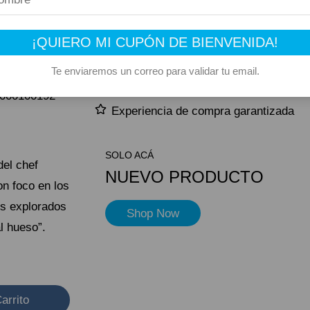
 De
Producto elegible para envío gratis
¡QUIERO MI CUPÓN DE BIENVENIDA!
Este producto suma 1 Rewards
Te enviaremos un correo para validar tu email.
Compra segura
000100192
Experiencia de compra garantizada
SOLO ACÁ
del chef
NUEVO PRODUCTO
on foco en los
s explorados
Shop Now
al hueso”.
arrito