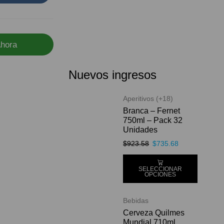
hora
Nuevos ingresos
Aperitivos (+18)
Branca – Fernet
750ml – Pack 32
Unidades
$
923.58
$
735.68
SELECCIONAR
OPCIONES
Bebidas
Cerveza Quilmes
Mundial 710ml