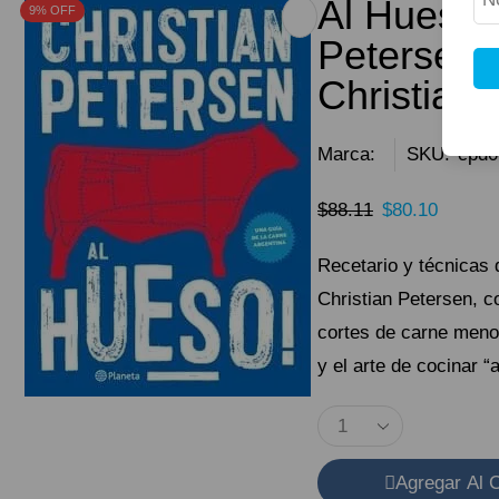
Al Hueso!
9% OFF
Petersen,
Christian
Marca:
SKU:
cpd0
$
88.11
$
80.10
Recetario y técnicas 
Christian Petersen, c
cortes de carne meno
y el arte de cocinar “
Agregar Al C