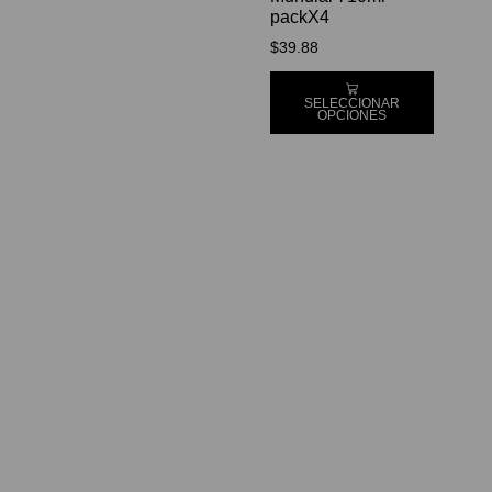
packX4
$
39.88
SELECCIONAR
OPCIONES