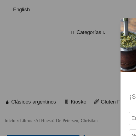
English
Categorías
¡S
🧉 Clásicos argentinos
🍫 Kiosko
🌾 Gluten Free
Inicio
Libros
Al Hueso! De Petersen, Christian