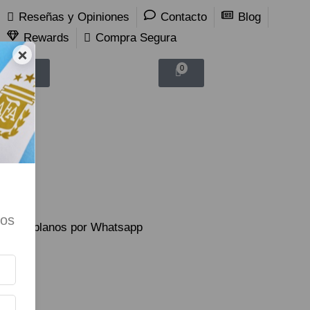
Reseñas y Opiniones
Contacto
Blog
Rewards
Compra Segura
×
0
0
tos
Hablanos por Whatsapp