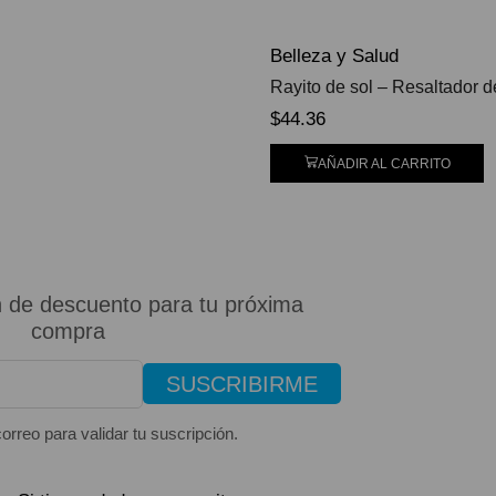
Belleza y Salud
Rayito de sol – Resaltador
$
44.36
AÑADIR AL CARRITO
 de descuento para tu próxima
compra
SUSCRIBIRME
orreo para validar tu suscripción.