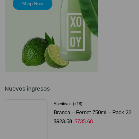
Shop Now
Nuevos ingresos
Aperitivos (+18)
Branca – Fernet 750ml – Pack 32
Unidades
$
923.58
$
735.68
SELECCIONAR OPCIONES