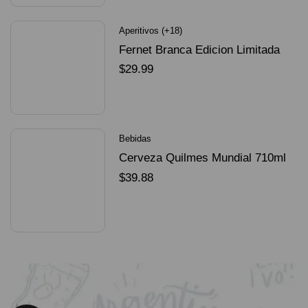
Aperitivos (+18)
Fernet Branca Edicion Limitada
Dorado Mundial
$
29.99
SELECCIONAR OPCIONES
Bebidas
Cerveza Quilmes Mundial 710ml
packX4
$
39.88
SELECCIONAR OPCIONES