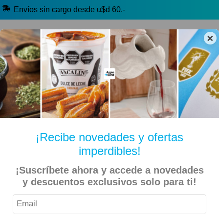
Envíos sin cargo desde u$d 60.-
×
🔥 Selección Argentina
🧉 Clásicos argentinos
🏷️ Todas las categorías
Hablanos por Whatsapp
¡Recibe novedades y ofertas
imperdibles!
Inicio
Bebidas
Con Alcohol (+18)
¡Suscríbete ahora y accede a novedades
y descuentos exclusivos solo para ti!
Vinos, Espumantes y Sidras (+18)
Rosa (+18)
Altosur – Vino Rosado de Malbec – 750ml