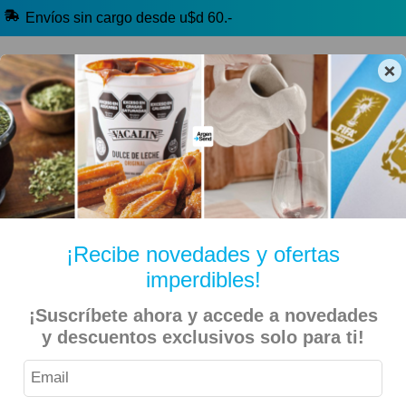
Envíos sin cargo desde u$d 60.-
×
🔥 Selección Argentina
🧉 Clásicos argentinos
🏷️ Todas las categorías
Hablanos por Whatsapp
¡Recibe novedades y ofertas
imperdibles!
Inicio
Especiales
Beer Day
¡Suscríbete ahora y accede a novedades
y descuentos exclusivos solo para ti!
Andes Origen – Cerveza Rubia 473ml