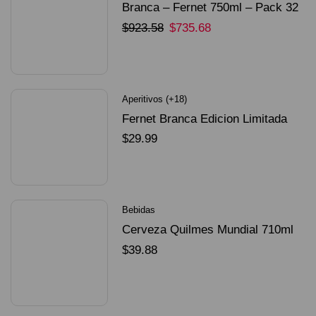
Branca – Fernet 750ml – Pack 32
Unidades
$
923.58
$
735.68
SELECCIONAR OPCIONES
Aperitivos (+18)
Fernet Branca Edicion Limitada
Dorado Mundial
$
29.99
SELECCIONAR OPCIONES
Bebidas
Cerveza Quilmes Mundial 710ml
packX4
$
39.88
SELECCIONAR OPCIONES