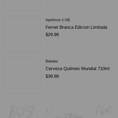
SELECCIONAR OPCIONES
Aperitivos (+18)
Fernet Branca Edicion Limitada
Dorado Mundial
$
29.99
SELECCIONAR OPCIONES
Bebidas
Cerveza Quilmes Mundial 710ml
packX4
$
39.88
SELECCIONAR OPCIONES