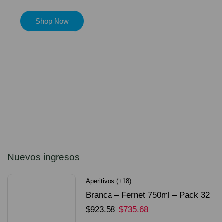
Shop Now
Nuevos ingresos
Aperitivos (+18)
Branca – Fernet 750ml – Pack 32
Unidades
$
923.58
$
735.68