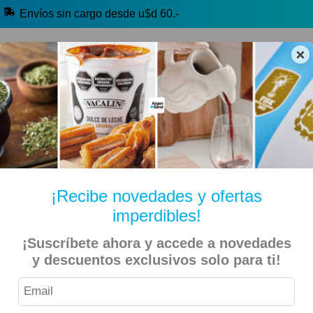
Envíos sin cargo desde u$d 60.-
×
🔥 Alfajores y Golosinas
🧉 Clásicos argentinos
🏷️ Todas las categorías
Hablanos por Whatsapp
¡Recibe novedades y ofertas
imperdibles!
Inicio
Bebidas
Con Alcohol (+18)
¡Suscríbete ahora y accede a novedades
y descuentos exclusivos solo para ti!
Vinos, Espumantes y Sidras (+18)
Espumante - Champagne (+18)
Bianchi – Vino Espumante Extra Brut – 750ml