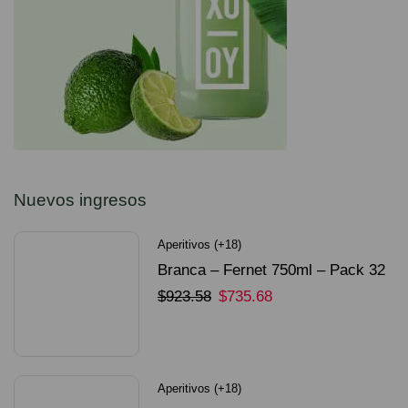
Nuevos ingresos
Aperitivos (+18)
Branca – Fernet 750ml – Pack 32
Unidades
$
923.58
$
735.68
SELECCIONAR OPCIONES
Aperitivos (+18)