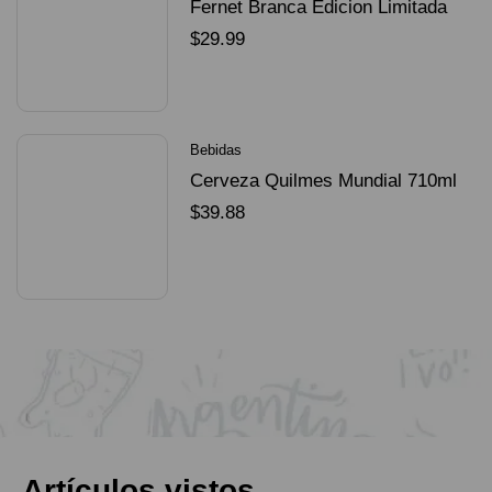
Fernet Branca Edicion Limitada
Dorado Mundial
$
29.99
SELECCIONAR OPCIONES
Bebidas
Cerveza Quilmes Mundial 710ml
packX4
$
39.88
SELECCIONAR OPCIONES
Artículos vistos