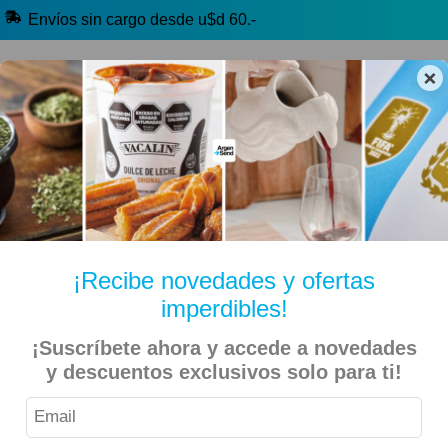
Envíos sin cargo desde u$d 60.-
×
🔥 Alfajores y Golosinas
🧉 Clásicos argentinos
🏷️ Todas las categorías
Hablanos por Whatsapp
¡Recibe novedades y ofertas
imperdibles!
Brasil Libro De Cocina De Bianchi, Luciana
Inicio
Libros
¡Suscríbete ahora y accede a novedades
y descuentos exclusivos solo para ti!
9% OFF