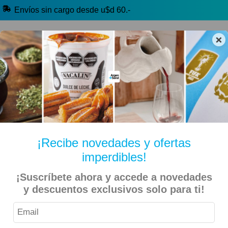
Envíos sin cargo desde u$d 60.-
×
🔥 Alfajores y Golosinas
🧉 Clásicos argentinos
🏷️ Todas las categorías
Hablanos por Whatsapp
¡Recibe novedades y ofertas
imperdibles!
Inicio
Kiosko Dulce y Salado
Alfajores y Conitos
¡Suscríbete ahora y accede a novedades
Cachafaz – Alfajor de Chocolate Blanco con Dulce de
y descuentos exclusivos solo para ti!
Leche