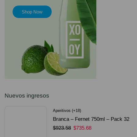
Shop Now
Nuevos ingresos
Aperitivos (+18)
Branca – Fernet 750ml – Pack 32
Unidades
$
923.58
$
735.68