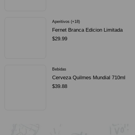
SELECCIONAR OPCIONES
Aperitivos (+18)
Fernet Branca Edicion Limitada
Dorado Mundial
$
29.99
SELECCIONAR OPCIONES
Bebidas
Cerveza Quilmes Mundial 710ml
packX4
$
39.88
SELECCIONAR OPCIONES