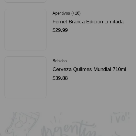
Aperitivos (+18)
Fernet Branca Edicion Limitada
Dorado Mundial
$
29.99
SELECCIONAR OPCIONES
Bebidas
Cerveza Quilmes Mundial 710ml
packX4
$
39.88
SELECCIONAR OPCIONES