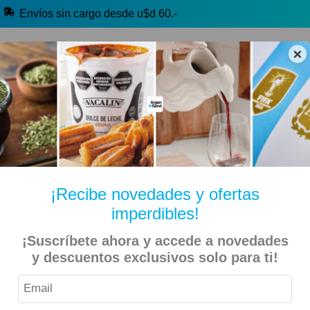
Envíos sin cargo desde u$d 60.-
×
🔥 Alfajores y Golosinas
🧉 Clásicos argentinos
🏷️ Todas las categorías
Hablanos por Whatsapp
¡Recibe novedades y ofertas
imperdibles!
Inicio
Bebidas
Con Alcohol (+18)
¡Suscríbete ahora y accede a novedades
y descuentos exclusivos solo para ti!
Vinos, Espumantes y Sidras (+18)
Blanco (+18)
Cafayate – Vino Blanco Chardonnay – 750ml