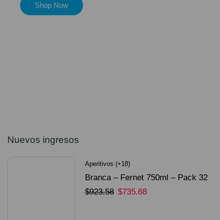
Shop Now
Nuevos ingresos
Aperitivos (+18)
Branca – Fernet 750ml – Pack 32
Unidades
$
923.58
$
735.68
SELECCIONAR OPCIONES