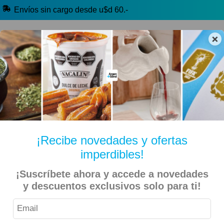
Envíos sin cargo desde u$d 60.-
×
🔥 Alfajores y Golosinas
🧉 Clásicos argentinos
🏷️ Todas las categorías
Hablanos por Whatsapp
¡Recibe novedades y ofertas
imperdibles!
Inicio
Kiosko Dulce y Salado
Chocolates
¡Suscríbete ahora y accede a novedades
y descuentos exclusivos solo para ti!
Terrabusi – Tita (1-6-12 Unidades)