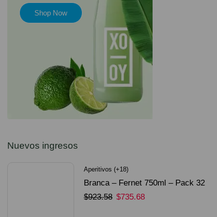
Shop Now
Nuevos ingresos
Aperitivos (+18)
Branca – Fernet 750ml – Pack 32
Unidades
$
923.58
$
735.68
SELECCIONAR OPCIONES