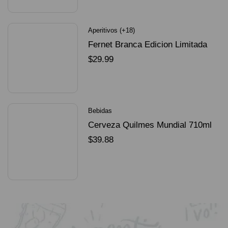
Aperitivos (+18)
Fernet Branca Edicion Limitada
Dorado Mundial
$
29.99
SELECCIONAR OPCIONES
Bebidas
Cerveza Quilmes Mundial 710ml
packX4
$
39.88
SELECCIONAR OPCIONES