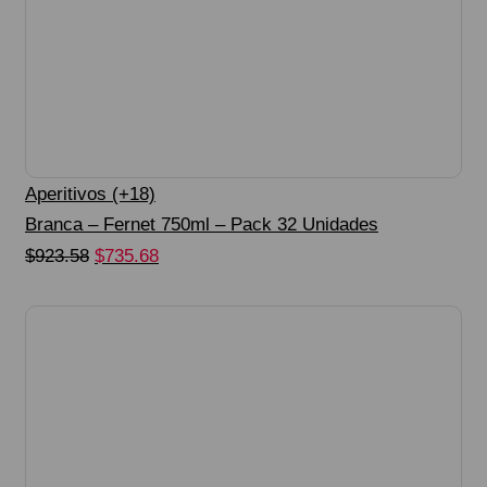
Aperitivos (+18)
Branca – Fernet 750ml – Pack 32 Unidades
Original
Current
$
923.58
$
735.68
price
price
Seleccionar Opciones
was:
is:
$923.58.
$735.68.