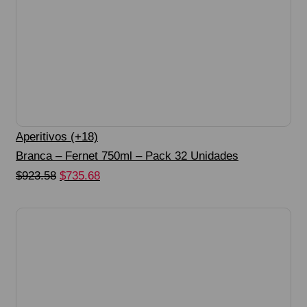
Aperitivos (+18)
Branca – Fernet 750ml – Pack 32 Unidades
Original
Current
$
923.58
$
735.68
Seleccionar Opciones
price
price
was:
is:
$923.58.
$735.68.