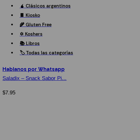
🧉 Clásicos argentinos
🍫 Kiosko
🌾 Gluten Free
✡ Koshers
📚 Libros
🏷️ Todas las categorías
Hablanos por Whatsapp
Saladix – Snack Sabor Pi...
$
7.95