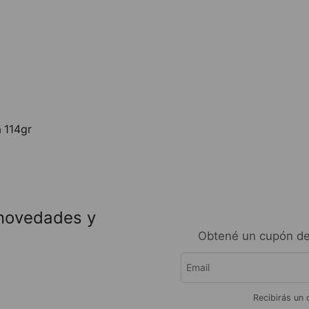
a 114gr
 novedades y
Obtené un cupón de
Recibirás un 