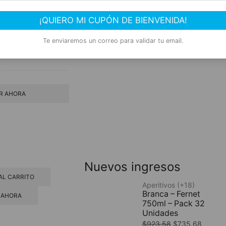
¡QUIERO MI CUPÓN DE BIENVENIDA!
SHOP NOW
Te enviaremos un correo para validar tu email.
GAR AL CARRITO
R AHORA
Nuevos ingresos
AL CARRITO
Aperitivos (+18)
Branca – Fernet
 AHORA
750ml – Pack 32
Unidades
$
923.58
$
735.68