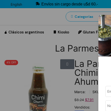
Envíos sin cargo desde u$d 60.-
English
Categorías
🧉 Clásicos argentinos
🍫 Kiosko
🌾 Gluten Free
La Parmesan
La Parm
4% OFF
Chimichu
Ahumad
Marca:
SKU:
$
8.24
$
7.91
Vendidos: