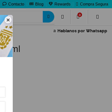
Contacto
Blog
Rewards
Compra Segura
0
0
×
Hablanos por Whatsapp
300ml