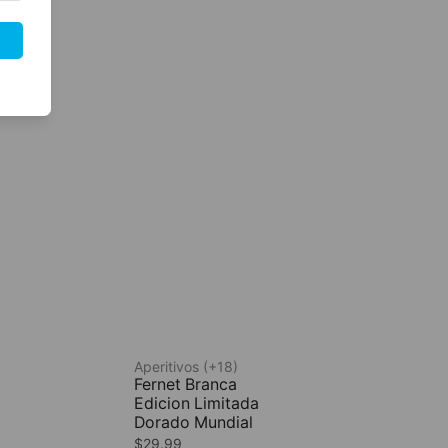
Aperitivos (+18)
Fernet Branca
Edicion Limitada
Dorado Mundial
$
29.99