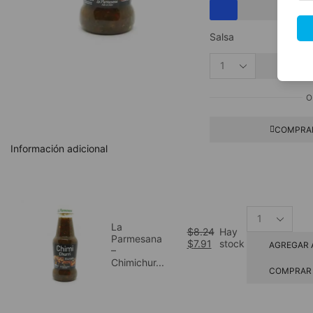
Salsa
AGRE
O
COMPRA
Información adicional
La
$
8.24
Hay
Parmesana
$
7.91
stock
AGREGAR 
–
Chimichur...
COMPRAR