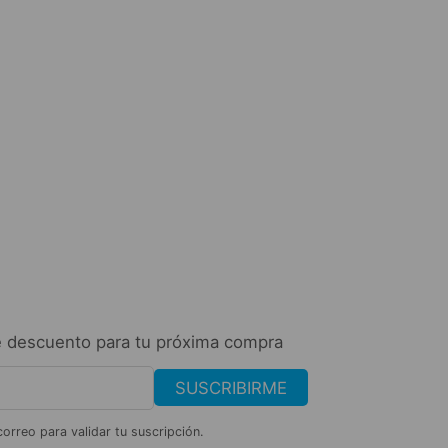
Belleza y Salud
Rayito de sol – Re
$
44.36
AÑADIR AL CARR
 descuento para tu próxima compra
SUSCRIBIRME
correo para validar tu suscripción.