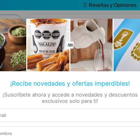
Reseñas y Opiniones
🔥 Alfajores y Golosinas
📚 Libros
🏷️ Todas las categorías
✡ Koshers
Inicio
Alimentos
Sal y Especias
a – Chimichurri Ahumado 
esana –
Producto elegible para envío gratis
¡Recibe novedades y ofertas imperdibles!
rri
Este producto suma 1 Rewards
¡Suscríbete ahora y accede a novedades y descuentos
o 300ml
exclusivos solo para ti!
Compra segura
Experiencia de compra garantizada
SOLO ACÁ
4
NUEVO PRODUCTO