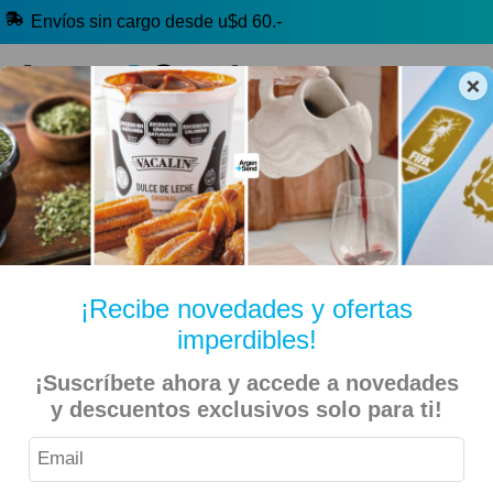
Envíos sin cargo desde u$d 60.-
×
🔥 Alfajores y Golosinas
🧉 Clásicos argentinos
🏷️ Todas las categorías
Hablanos por Whatsapp
¡Recibe novedades y ofertas
imperdibles!
Inicio
Productos de Limpieza
¡Suscríbete ahora y accede a novedades
y descuentos exclusivos solo para ti!
CIF – Limpia Vidrios Y Multiuso 900ml
9% OFF