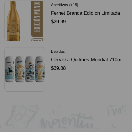
Aperitivos (+18)
Fernet Branca Edicion Limitada
Dorado Mundial
$
29.99
SELECCIONAR OPCIONES
Bebidas
Cerveza Quilmes Mundial 710ml
packX4
$
39.88
SELECCIONAR OPCIONES