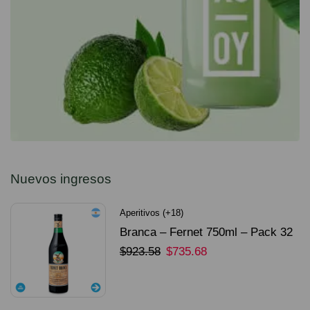
Nuevos ingresos
Aperitivos (+18)
Branca – Fernet 750ml – Pack 32
Unidades
$
923.58
$
735.68
SELECCIONAR OPCIONES