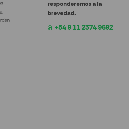
os
responderemos a la
ds
brevedad.
orden
+54 9 11 2374 9692