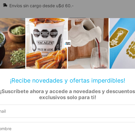
Envíos sin cargo desde u$d 60.-
🔥 Alfajores y Golosinas
¡Recibe novedades y ofertas imperdibles!
¡Suscríbete ahora y accede a novedades y descuentos
📚 Libros
🏷️ Todas las categorías
rs
exclusivos solo para ti!
cados Y Flotantes 750ml
piador
Producto elegible para envío gratis
Este producto suma 1 Rewards