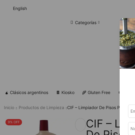
English
Categorías
🧉 Clásicos argentinos
🍫 Kiosko
🌾 Gluten Free
✡ Koshe
Inicio
Productos de Limpieza
CIF – Limpiador De Pisos Plastifi
CIF – Lim
9% OFF
De Pisos