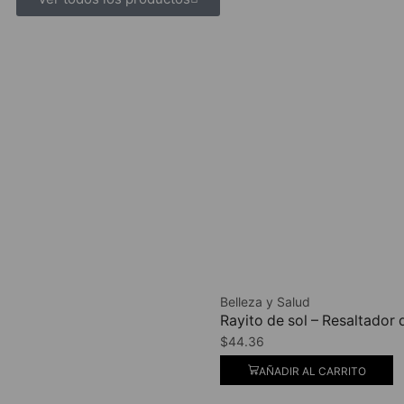
Belleza y Salud
Rayito de sol – Resaltado
$
44.36
AÑADIR AL CARRITO