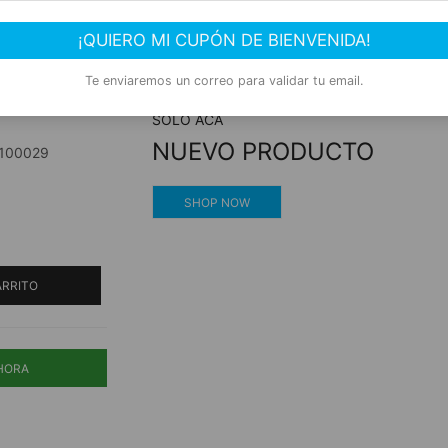
ados Y
Compra segura
¡QUIERO MI CUPÓN DE BIENVENIDA!
Experiencia de compra garantizada
Te enviaremos un correo para validar tu email.
SOLO ACÁ
NUEVO PRODUCTO
100029
SHOP NOW
ARRITO
HORA