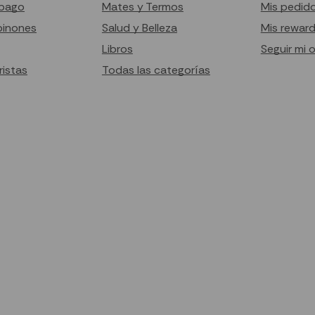
pago
Mates y Termos
Mis pedid
pinones
Salud y Belleza
Mis rewar
Libros
Seguir mi 
istas
Todas las categorías