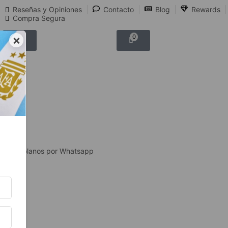
Reseñas y Opiniones
Contacto
Blog
Rewards
Compra Segura
×
0
0
Hablanos por Whatsapp