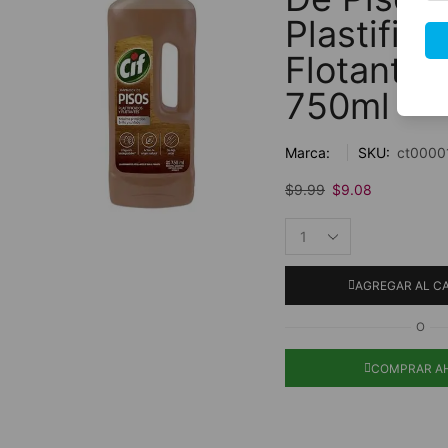
Plastific
Flotantes
750ml
Marca:
SKU:
ct0000
$
9.99
$
9.08
AGREGAR AL C
O
COMPRAR A