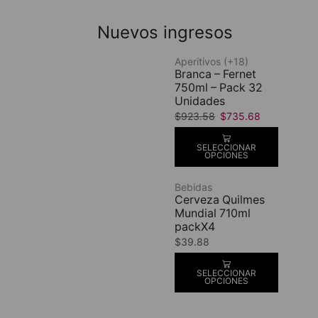
Nuevos ingresos
Aperitivos (+18)
Branca – Fernet
750ml – Pack 32
Unidades
$
923.58
$
735.68
SELECCIONAR
OPCIONES
Bebidas
Cerveza Quilmes
Mundial 710ml
packX4
$
39.88
SELECCIONAR
OPCIONES