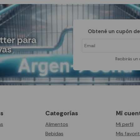
Obtené un cupón de
tter para
vas
Recibirás un 
es
Categorías
Mi cuen
as
Alimentos
Mi perfil
Bebidas
Mis favori