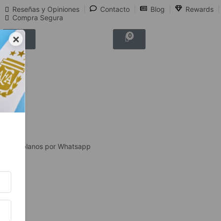
Reseñas y Opiniones
Contacto
Blog
Rewards
Compra Segura
×
0
0
Hablanos por Whatsapp