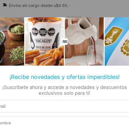
Envíos sin cargo desde u$d 60.-
🔥 Alfajores y Golosinas
¡Recibe novedades y ofertas imperdibles!
¡Suscríbete ahora y accede a novedades y descuentos
📚 Libros
🏷️ Todas las categorías
rs
exclusivos solo para ti!
cas 400ml
Producto elegible para envío gratis
ueble
Este producto suma 1 Rewards