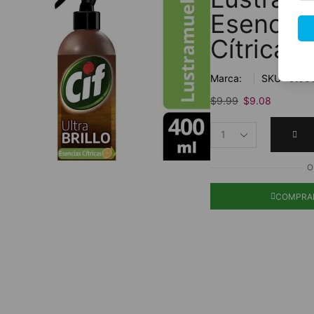
Esencia
Cítricas
Marca:
SKU:
ct00
$
9.99
$
9.08
O
COMPRA