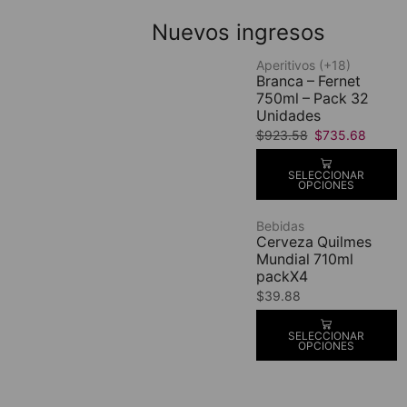
Nuevos ingresos
Aperitivos (+18)
Branca – Fernet
750ml – Pack 32
Unidades
$
923.58
$
735.68
SELECCIONAR
OPCIONES
Bebidas
Cerveza Quilmes
Mundial 710ml
packX4
$
39.88
SELECCIONAR
OPCIONES