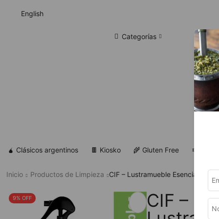
English
Categorías
🧉 Clásicos argentinos
🍫 Kiosko
🌾 Gluten Free
✡ Koshe
Inicio
Productos de Limpieza
CIF – Lustramueble Esencias Cítri
CIF –
9% OFF
Lustram