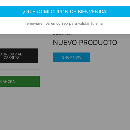
s
Compra segura
¡QUIERO MI CUPÓN DE BIENVENIDA!
 400ml
Experiencia de compra garantizada
Te enviaremos un correo para validar tu email.
00100041
SOLO ACÁ
NUEVO PRODUCTO
AGREGAR AL
SHOP NOW
CARRITO
R AHORA