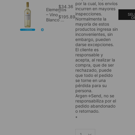
por la cual, los envíos
$
34.36
incurren en mayores
Elementos
–
inspecciones.
SEL
– Vino
$
195.89
O
Normalmente la
Blanco ...
mayoría de estos
productos ingresa sin
inconvenientes, sin
embargo, pueden
darse excepciones.
El cliente es
responsable y
acepta, al realizar la
compra, que de ser
rechazado, puede
que todo el pedido
se torne en una
pérdida para su
persona.
Argen→Send, no se
responsabiliza por el
pedido abandonado
o retornado.
*