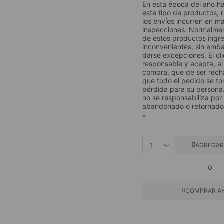
En esta época del año ha
este tipo de productos, r
los envíos incurren en m
inspecciones. Normalmen
de estos productos ingre
inconvenientes, sin emb
darse excepciones. El cl
responsable y acepta, al 
compra, que de ser rec
que todo el pedido se to
pérdida para su person
no se responsabiliza por
abandonado o retornado
*
AGREGAR
O
COMPRAR A