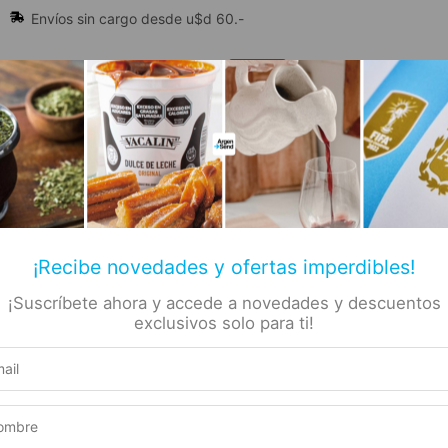
Envíos sin cargo desde u$d 60.-
🔥 Alfajores y Golosinas
¡Recibe novedades y ofertas imperdibles!
¡Suscríbete ahora y accede a novedades y descuentos
📚 Libros
🏷️ Todas las categorías
rs
exclusivos solo para ti!
ohol (+18)
Vinos, Espumantes y Sidras (+18)
Blanco (+18)
no Blanco Chardonnay – 7
s –
Producto elegible para envío gratis