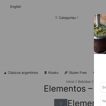
English
Categorías
🧉 Clásicos argentinos
🍫 Kiosko
🌾 Gluten Free
✡ Koshe
Inicio
Bebidas
Con Alc
Elementos – Vi
Elemento