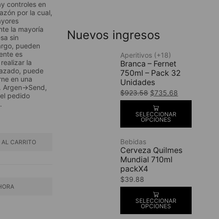
y controles en
azón por la cual,
ayores
te la mayoría
Nuevos ingresos
sa sin
argo, pueden
iente es
Aperitivos (+18)
realizar la
Branca – Fernet
hazado, puede
750ml – Pack 32
rne en una
Unidades
a. Argen→Send,
$
923.58
$
735.68
 el pedido
.
SELECCIONAR
OPCIONES
Bebidas
 AL CARRITO
Cerveza Quilmes
Mundial 710ml
packX4
$
39.88
HORA
SELECCIONAR
OPCIONES