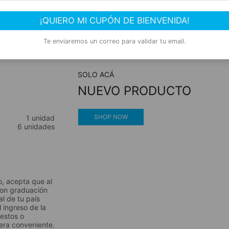
co
Este producto suma 1 Rewards
¡QUIERO MI CUPÓN DE BIENVENIDA!
ay –
Compra segura
Te enviaremos un correo para validar tu email.
Experiencia de compra garantizada
SOLO ACÁ
NUEVO PRODUCTO
SHOP NOW
1 unidad
6 unidades
o, acepta que al
con graduación
al de tu país
l ingreso de la
estos o
dera conveniente.