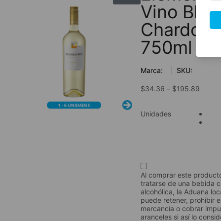
Vino Blan
Chardonn
750ml
Marca:
SKU:
$
34.36
–
$
195.89
Unidades
Al comprar este product
tratarse de una bebida 
alcohólica, la Aduana loc
puede retener, prohibir e
mercancía o cobrar impu
aranceles si así lo consi