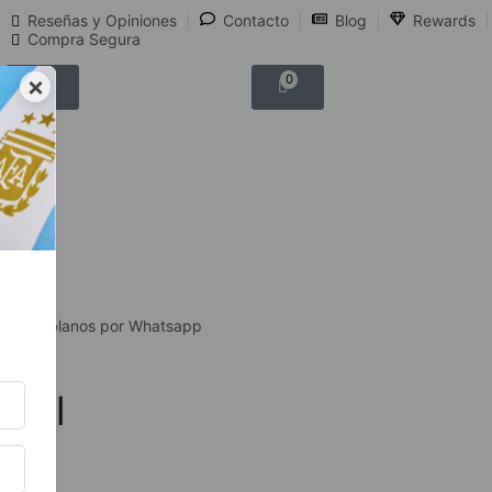
Reseñas y Opiniones
Contacto
Blog
Rewards
Compra Segura
×
0
0
Hablanos por Whatsapp
50ml