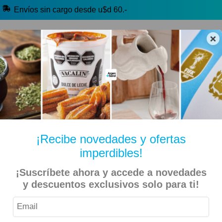
Envíos sin cargo desde u$d 60.-
×
🔥 Alfajores y Golosinas
🧉 Clásicos argentinos
🏷️ Todas las categorías
Hablanos por Whatsapp
¡Recibe novedades y ofertas
imperdibles!
Inicio
Alimentos
¡Suscríbete ahora y accede a novedades
y descuentos exclusivos solo para ti!
Paseo – Galletitas Crackers 5 Semillas 300gr