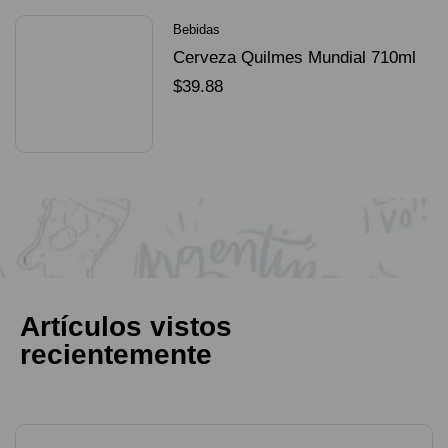
Bebidas
Cerveza Quilmes Mundial 710ml
packX4
$
39.88
SELECCIONAR OPCIONES
Artículos vistos
recientemente