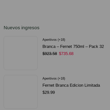
Nuevos ingresos
Aperitivos (+18)
Branca – Fernet 750ml – Pack 32
Unidades
$
923.58
$
735.68
SELECCIONAR OPCIONES
Aperitivos (+18)
Fernet Branca Edicion Limitada
Dorado Mundial
$
29.99
SELECCIONAR OPCIONES