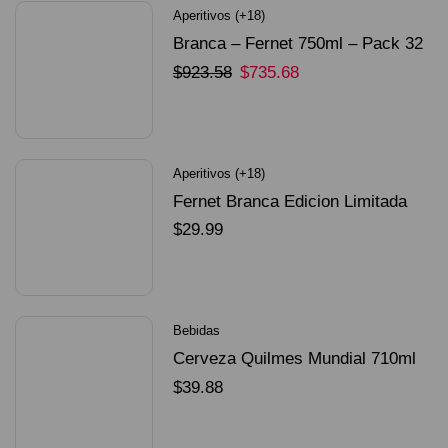
Aperitivos (+18)
Branca – Fernet 750ml – Pack 32
Unidades
$
923.58
$
735.68
SELECCIONAR OPCIONES
Aperitivos (+18)
Fernet Branca Edicion Limitada
Dorado Mundial
$
29.99
SELECCIONAR OPCIONES
Bebidas
Cerveza Quilmes Mundial 710ml
packX4
$
39.88
SELECCIONAR OPCIONES