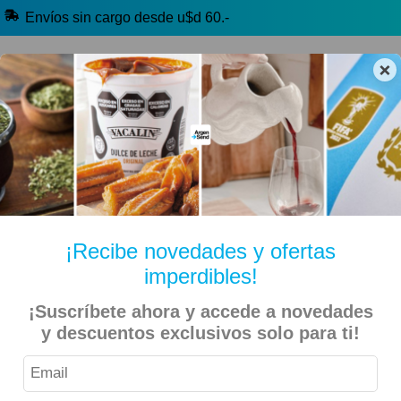
Envíos sin cargo desde u$d 60.-
×
🔥 Alfajores y Golosinas
🧉 Clásicos argentinos
🏷️ Todas las categorías
Hablanos por Whatsapp
¡Recibe novedades y ofertas
imperdibles!
Inicio
Bebidas
Con Alcohol (+18)
¡Suscríbete ahora y accede a novedades
y descuentos exclusivos solo para ti!
Vinos, Espumantes y Sidras (+18)
Rojo (+18)
Kedem – Vino Tinto Cream Malaga – 750ml