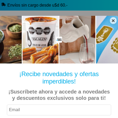
Envíos sin cargo desde u$d 60.-
×
🔥 Alfajores y Golosinas
🧉 Clásicos argentinos
🏷️ Todas las categorías
Hablanos por Whatsapp
¡Recibe novedades y ofertas
imperdibles!
Inicio
Kiosko Dulce y Salado
Alfajores y Conitos
¡Suscríbete ahora y accede a novedades
y descuentos exclusivos solo para ti!
La Aldea – Alfajor Bomba Dulce de Leche – 12 Unidades