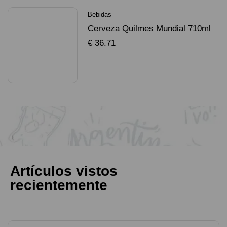
Bebidas
Cerveza Quilmes Mundial 710ml
packX4
€
36.71
SELECCIONAR OPCIONES
Artículos vistos
recientemente