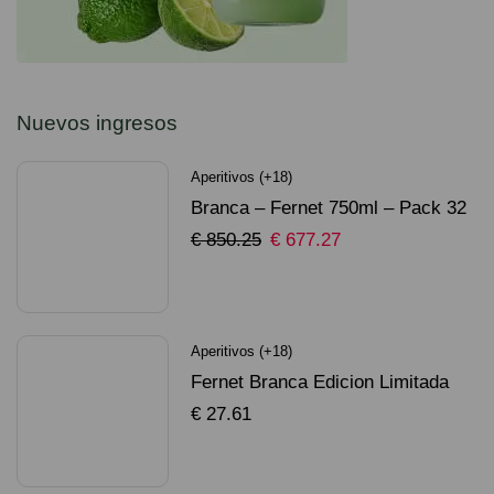
Nuevos ingresos
Aperitivos (+18)
Branca – Fernet 750ml – Pack 32
Unidades
€
850.25
€
677.27
SELECCIONAR OPCIONES
Aperitivos (+18)
Fernet Branca Edicion Limitada
Dorado Mundial
€
27.61
SELECCIONAR OPCIONES