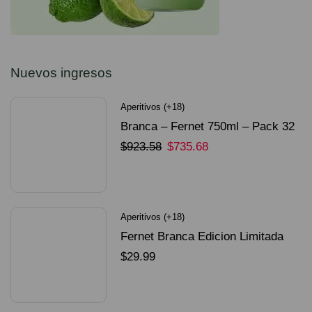
Nuevos ingresos
Aperitivos (+18)
Branca – Fernet 750ml – Pack 32
Unidades
$
923.58
$
735.68
SELECCIONAR OPCIONES
Aperitivos (+18)
Fernet Branca Edicion Limitada
Dorado Mundial
$
29.99
SELECCIONAR OPCIONES