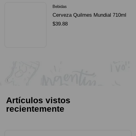
Bebidas
Cerveza Quilmes Mundial 710ml
packX4
$
39.88
SELECCIONAR OPCIONES
Artículos vistos
recientemente