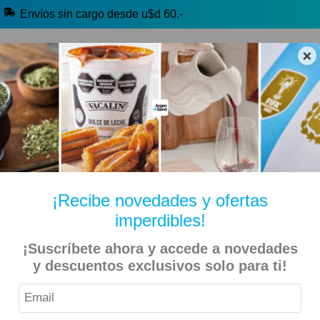
Envíos sin cargo desde u$d 60.-
×
🔥 Alfajores y Golosinas
🧉 Clásicos argentinos
🏷️ Todas las categorías
Hablanos por Whatsapp
¡Recibe novedades y ofertas
imperdibles!
Inicio
Kiosko Dulce y Salado
Alfajores y Conitos
¡Suscríbete ahora y accede a novedades
La Aldea – Alfajor de Maicena con Dulce de Leche – 12
y descuentos exclusivos solo para ti!
Unidades