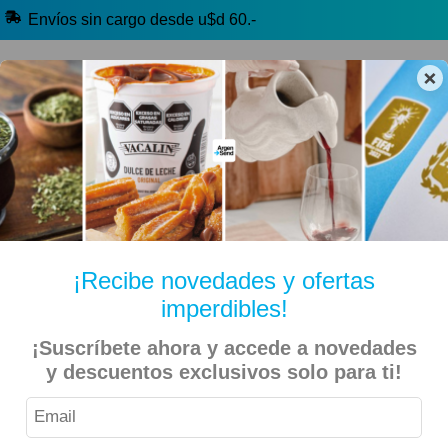
Envíos sin cargo desde u$d 60.-
×
🔥 Alfajores y Golosinas
🧉 Clásicos argentinos
🏷️ Todas las categorías
Hablanos por Whatsapp
¡Recibe novedades y ofertas
imperdibles!
Luciano García – Dulce de Leche
Inicio
Libros
¡Suscríbete ahora y accede a novedades
y descuentos exclusivos solo para ti!