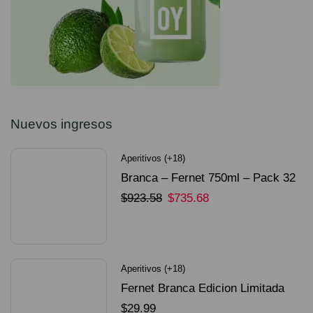
Nuevos ingresos
Aperitivos (+18)
Branca – Fernet 750ml – Pack 32
Unidades
$
923.58
$
735.68
SELECCIONAR OPCIONES
Aperitivos (+18)
Fernet Branca Edicion Limitada
Dorado Mundial
$
29.99