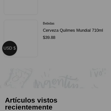
SELECCIONAR OPCIONES
Bebidas
Cerveza Quilmes Mundial 710ml
packX4
$
39.88
SELECCIONAR OPCIONES
USD $
Artículos vistos
recientemente