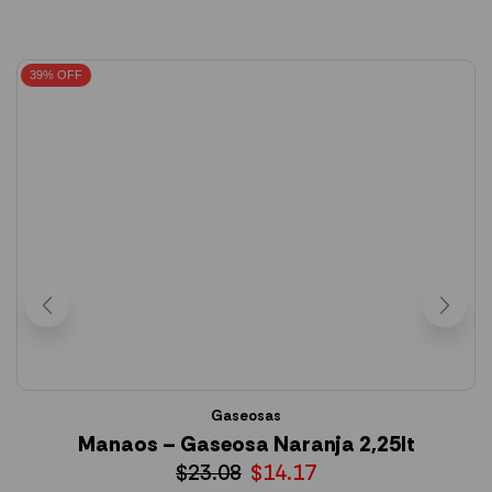
39% OFF
Gaseosas
Manaos – Gaseosa Naranja 2,25lt
S
$
23.08
$
14.17