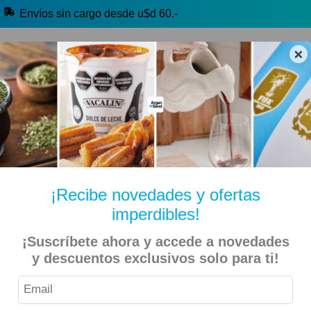
Envíos sin cargo desde u$d 60.-
×
🔥 Alfajores y Golosinas
🧉 Clásicos argentinos
🏷️ Todas las categorías
Hablanos por Whatsapp
¡Recibe novedades y ofertas
imperdibles!
Inicio
Bebidas
Con Alcohol (+18)
¡Suscríbete ahora y accede a novedades
y descuentos exclusivos solo para ti!
Vinos, Espumantes y Sidras (+18)
Cabernet (+18)
Luigi Bosca – Cabernet Sauvignon – 750ml