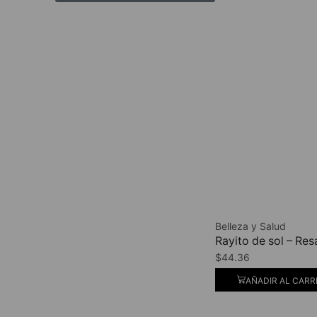
Belleza y Salud
Rayito de sol – Re
$
44.36
AÑADIR AL CARR