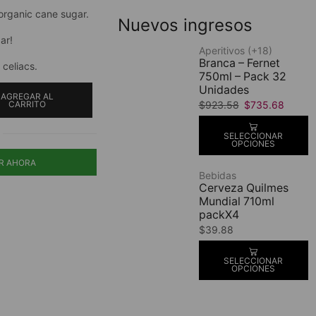
organic cane sugar.
Nuevos ingresos
ar!
Aperitivos (+18)
Branca – Fernet
 celiacs.
750ml – Pack 32
Unidades
AGREGAR AL
$
923.58
$
735.68
CARRITO
SELECCIONAR
OPCIONES
R AHORA
Bebidas
Cerveza Quilmes
Mundial 710ml
packX4
$
39.88
SELECCIONAR
OPCIONES