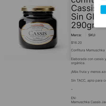
Cassis O
Sin Glut
290gr
Marca:
SKU:
$
16.20
Confitura Mamuschka 
Elaborada con cassis 
orgánica.
¡Más fruta y menos az
Sin TACC, apto para ce
–
EN:
Mamuschka Cassis Ja