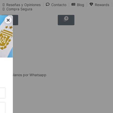
Reseñas y Opiniones
Contacto
Blog
Rewards
Compra Segura
×
0
0
Hablanos por Whatsapp