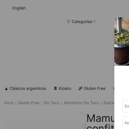
English
Categorías
🧉 Clásicos argentinos
🍫 Kiosko
🌾 Gluten Free
✡ Koshe
Inicio
Gluten Free - Sin Tacc
Alimentos Sin Tacc
Dulce Sin Ta
Mamusch
confitur