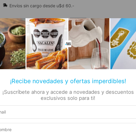
Envíos sin cargo desde u$d 60.-
🔥 Alfajores y Golosinas
¡Recibe novedades y ofertas imperdibles!
¡Suscríbete ahora y accede a novedades y descuentos
📚 Libros
🏷️ Todas las categorías
rs
exclusivos solo para ti!
cc
Mamuschka – confitura de Cassis Orgánica Sin Gluten 290gr
ka –
Producto elegible para envío gratis
a de
Este producto suma 1 Rewards