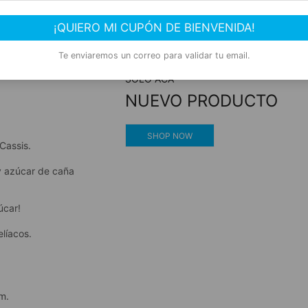
rgánica
Compra segura
¡QUIERO MI CUPÓN DE BIENVENIDA!
en
Experiencia de compra garantizada
Te enviaremos un correo para validar tu email.
SOLO ACÁ
NUEVO PRODUCTO
SHOP NOW
Cassis.
y azúcar de caña
úcar!
líacos.
m.