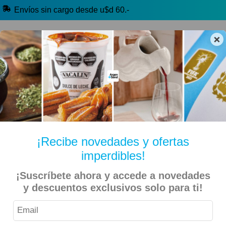
Envíos sin cargo desde u$d 60.-
×
🔥 Selección Argentina
🧉 Clásicos argentinos
🏷️ Todas las categorías
Hablanos por Whatsapp
¡Recibe novedades y ofertas
imperdibles!
Inicio
Kiosko Dulce y Salado
Alfajores y Conitos
¡Suscríbete ahora y accede a novedades
y descuentos exclusivos solo para ti!
Milka – Alfajor de Dulce de Leche 70gr