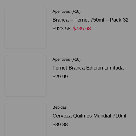
Aperitivos (+18)
Branca – Fernet 750ml – Pack 32
Unidades
$
923.58
$
735.68
SELECCIONAR OPCIONES
Aperitivos (+18)
Fernet Branca Edicion Limitada
Dorado Mundial
$
29.99
SELECCIONAR OPCIONES
Bebidas
Cerveza Quilmes Mundial 710ml
packX4
$
39.88
SELECCIONAR OPCIONES