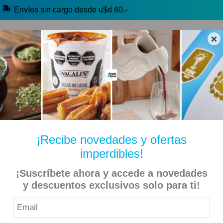
Envíos sin cargo desde u$d 60.-
×
🔥 Alfajores y Golosinas
🧉 Clásicos argentinos
🏷️ Todas las categorías
Hablanos por Whatsapp
¡Recibe novedades y ofertas
imperdibles!
Inicio
Bebidas
Con Alcohol (+18)
¡Suscríbete ahora y accede a novedades
y descuentos exclusivos solo para ti!
Vinos, Espumantes y Sidras (+18)
Malbec (+18)
Pampa Silvestre – Vino Roble Malbec