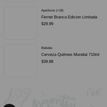
Aperitivos (+18)
Fernet Branca Edicion Limitada
Dorado Mundial
$
29.99
SELECCIONAR OPCIONES
Bebidas
Cerveza Quilmes Mundial 710ml
packX4
$
39.88
SELECCIONAR OPCIONES