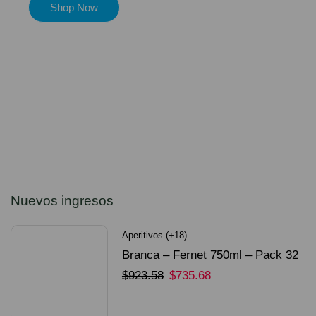
Shop Now
Nuevos ingresos
Aperitivos (+18)
Branca – Fernet 750ml – Pack 32
Unidades
$
923.58
$
735.68
SELECCIONAR OPCIONES