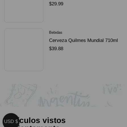
Dorado Mundial
$
29.99
SELECCIONAR OPCIONES
Bebidas
Cerveza Quilmes Mundial 710ml
packX4
$
39.88
SELECCIONAR OPCIONES
Artículos vistos
USD $