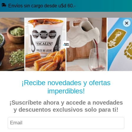
Envíos sin cargo desde u$d 60.-
×
🔥 Alfajores y Golosinas
🧉 Clásicos argentinos
🏷️ Todas las categorías
Hablanos por Whatsapp
¡Recibe novedades y ofertas
imperdibles!
Inicio
Belleza y Salud
Farmacia
¡Suscríbete ahora y accede a novedades
y descuentos exclusivos solo para ti!
Preservativos condon Playboy Mixtos 36 Unidades (12- 3)