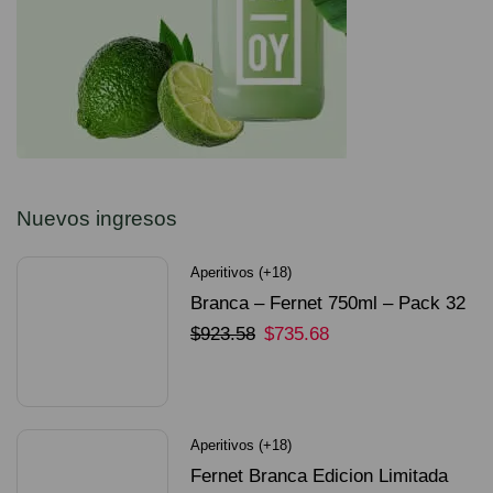
Nuevos ingresos
Aperitivos (+18)
Branca – Fernet 750ml – Pack 32
Unidades
$
923.58
$
735.68
SELECCIONAR OPCIONES
Aperitivos (+18)
Fernet Branca Edicion Limitada