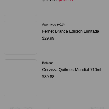
SELECCIONAR OPCIONES
Aperitivos (+18)
Fernet Branca Edicion Limitada
Dorado Mundial
$
29.99
SELECCIONAR OPCIONES
Bebidas
Cerveza Quilmes Mundial 710ml
packX4
$
39.88
SELECCIONAR OPCIONES