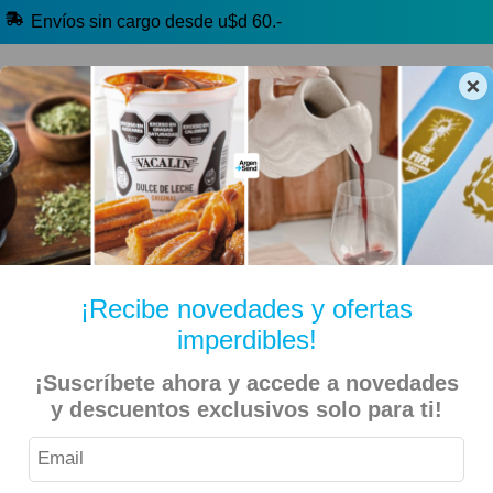
Envíos sin cargo desde u$d 60.-
×
🔥 Alfajores y Golosinas
🧉 Clásicos argentinos
🏷️ Todas las categorías
Hablanos por Whatsapp
¡Recibe novedades y ofertas
imperdibles!
Inicio
Alimentos
Sal y Especias
¡Suscríbete ahora y accede a novedades
y descuentos exclusivos solo para ti!
Alicante – Provenzal Pack 25gr