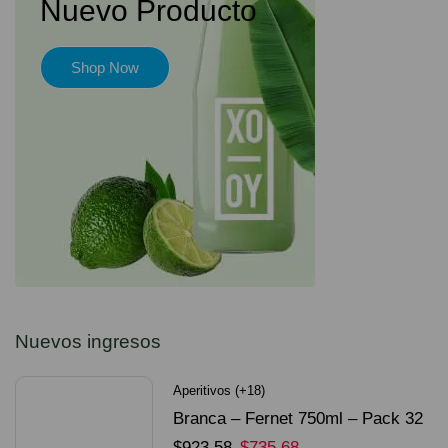
Nuevo Producto
Shop Now
Nuevos ingresos
Aperitivos (+18)
Branca – Fernet 750ml – Pack 32
Unidades
$
923.58
$
735.68