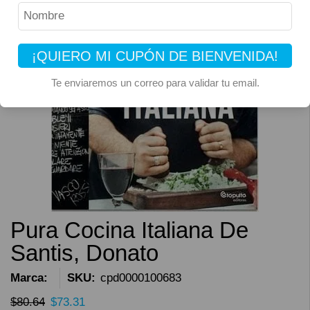
¡QUIERO MI CUPÓN DE BIENVENIDA!
Te enviaremos un correo para validar tu email.
Pura Cocina Italiana De
Santis, Donato
Marca:
SKU:
cpd0000100683
$
80.64
$
73.31