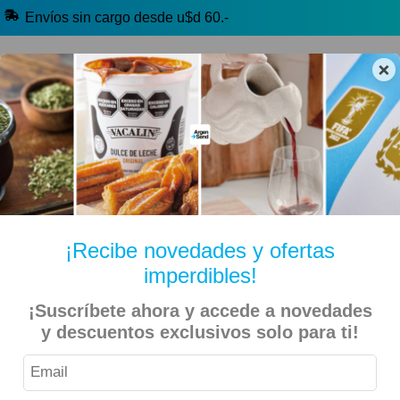
Envíos sin cargo desde u$d 60.-
×
🔥 Alfajores y Golosinas
🧉 Clásicos argentinos
🏷️ Todas las categorías
Hablanos por Whatsapp
¡Recibe novedades y ofertas
imperdibles!
Pura Cocina Italiana De Santis, Donato
Inicio
Libros
¡Suscríbete ahora y accede a novedades
y descuentos exclusivos solo para ti!
9% OFF