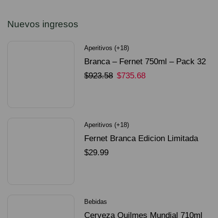
Nuevos ingresos
Aperitivos (+18)
Branca – Fernet 750ml – Pack 32
Unidades
$
923.58
$
735.68
SELECCIONAR OPCIONES
Aperitivos (+18)
Fernet Branca Edicion Limitada
Dorado Mundial
$
29.99
SELECCIONAR OPCIONES
Bebidas
Cerveza Quilmes Mundial 710ml