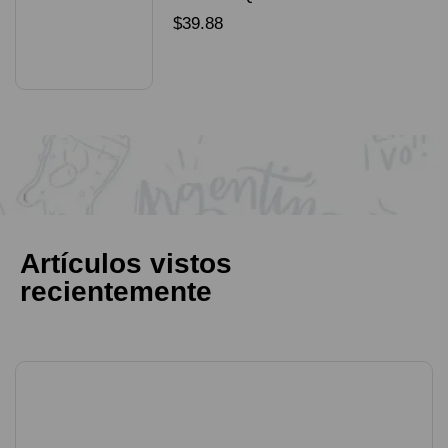
packX4
$
39.88
SELECCIONAR OPCIONES
Artículos vistos
recientemente