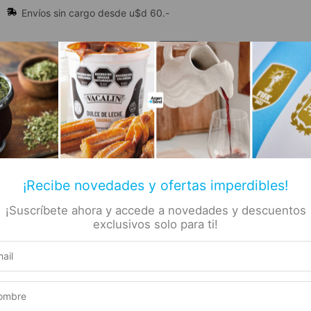
Envíos sin cargo desde u$d 60.-
🔥 Alfajores y Golosinas
¡Recibe novedades y ofertas imperdibles!
¡Suscríbete ahora y accede a novedades y descuentos
📚 Libros
🏷️ Todas las categorías
rs
exclusivos solo para ti!
ostero 10kg 4 Unidades
– Dulce
Producto elegible para envío gratis
e
Este producto suma 1 Rewards