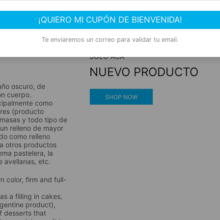
ro 10kg
Compra segura
¡QUIERO MI CUPÓN DE BIENVENIDA!
des
Experiencia de compra garantizada
Te enviaremos un correo para validar tu email.
SOLO ACÁ
NUEVO PRODUCTO
año oscuro, de
on cuerpo.
SHOP NOW
ncipalmente como
jores (producto
, masas y todo tipo de
 un relleno de mayor
ado como relleno
 a otros productos
ema pastelera, la
 avellanas, etc.
 color, firm and full-
as a filling in cakes,
Argentine product),
f desserts that