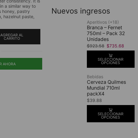
ter consistency. It is
in a similar way to
Nuevos ingresos
s honey, pastry
 hazelnut paste,
Aperitivos (+18)
Branca – Fernet
750ml – Pack 32
AGREGAR AL
CARRITO
Unidades
$
923.58
$
735.68
SELECCIONAR
OPCIONES
R AHORA
Bebidas
Cerveza Quilmes
Mundial 710ml
packX4
$
39.88
SELECCIONAR
OPCIONES