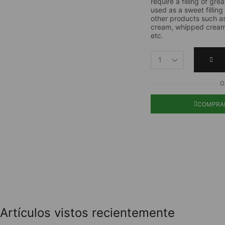
require a filling of grea
used as a sweet filling 
other products such a
cream, whipped cream,
etc.
O
COMPRA
Artículos vistos recientemente