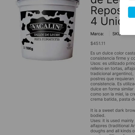
Reposte
4 Unida
Marca:
SKU:
$
451.11
Es un dulce color cast
consistencia firme y c
Usos: es utilizado pri
relleno en tortas, alfa
tradicional argentino)
postres que requieran
consistencia. Es utiliz
dulce en forma similar
como son la miel, la cr
crema batida, pasta de
It is a sweet dark brown
bodied.
Uses: it is used mainly 
alfajores (traditional 
doughs and all kinds o