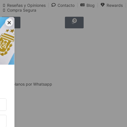
Reseñas y Opiniones
Contacto
Blog
Rewards
Compra Segura
×
0
0
Hablanos por Whatsapp