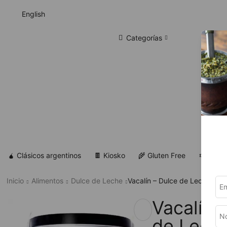
English
Categorías
🧉 Clásicos argentinos
🍫 Kiosko
🌾 Gluten Free
✡ Koshe
Inicio
Alimentos
Dulce de Leche
Vacalín – Dulce de Leche Rep
Vacalín 
de Lech