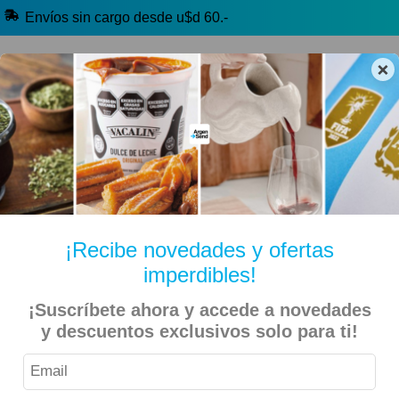
Envíos sin cargo desde u$d 60.-
×
🔥 Yerba Mate
🧉 Clásicos argentinos
🏷️ Todas las categorías
Hablanos por Whatsapp
¡Recibe novedades y ofertas
imperdibles!
Inicio
Bebidas
Con Alcohol (+18)
¡Suscríbete ahora y accede a novedades
y descuentos exclusivos solo para ti!
Vinos, Espumantes y Sidras (+18)
Rosa (+18)
Abito – Vino Rosado – 750ml