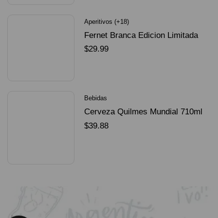
Aperitivos (+18)
Fernet Branca Edicion Limitada
Dorado Mundial
$
29.99
SELECCIONAR OPCIONES
Bebidas
Cerveza Quilmes Mundial 710ml
packX4
$
39.88
SELECCIONAR OPCIONES