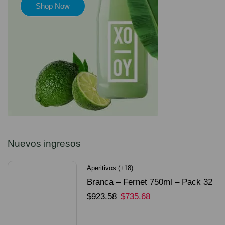
Shop Now
Nuevos ingresos
Aperitivos (+18)
Branca – Fernet 750ml – Pack 32
Unidades
$
923.58
$
735.68
SELECCIONAR OPCIONES