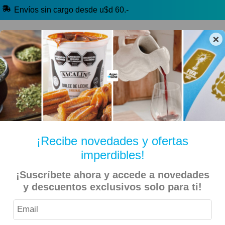
Envíos sin cargo desde u$d 60.-
×
🔥 Selección Argentina
🧉 Clásicos argentinos
🏷️ Todas las categorías
Hablanos por Whatsapp
¡Recibe novedades y ofertas
imperdibles!
Inicio
Kiosko Dulce y Salado
Alfajores y Conitos
¡Suscríbete ahora y accede a novedades
y descuentos exclusivos solo para ti!
Tatín – Alfajor Blanco