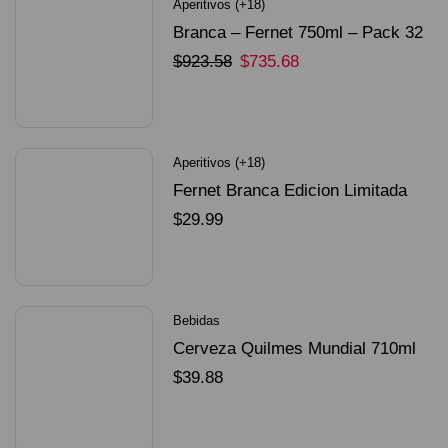
Aperitivos (+18)
Branca – Fernet 750ml – Pack 32
Unidades
$
923.58
$
735.68
SELECCIONAR OPCIONES
Aperitivos (+18)
Fernet Branca Edicion Limitada
Dorado Mundial
$
29.99
SELECCIONAR OPCIONES
Bebidas
Cerveza Quilmes Mundial 710ml
packX4
$
39.88
SELECCIONAR OPCIONES