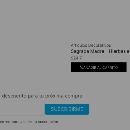
Artículos Decorativos
Sagrada Madre – Hierbas e
$
24.71
AÑADIR AL CARRITO
 descuento para tu próxima compra
SUSCRIBIRME
correo para validar tu suscripción.