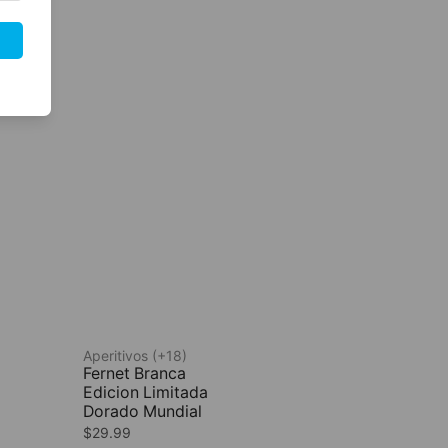
Aperitivos (+18)
Fernet Branca
Edicion Limitada
Dorado Mundial
$
29.99