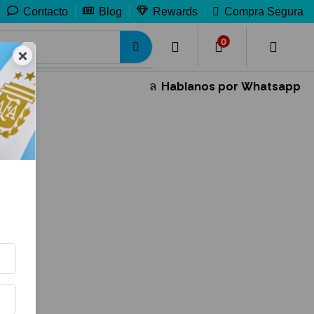
Contacto
Blog
Rewards
Compra Segura
0
0
×
Hablanos por Whatsapp