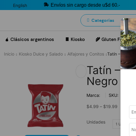
Envíos sin cargo desde u$d 60.-
English
Categorías
🧉 Clásicos argentinos
🍫 Kiosko
🌾 Gluten Free
Inicio
Kiosko Dulce y Salado
Alfajores y Conitos
Tatín – Alfajor
Tatín – Al
Negro
Marca:
SKU:
$
4.99
–
$
19.99
Unidades
1 UNIDAD