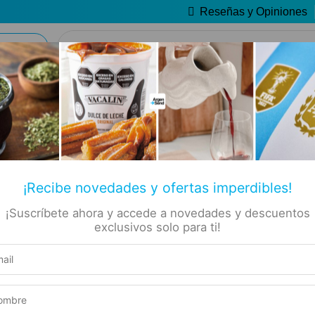
Reseñas y Opiniones
🔥 Alfajores y Golosinas
📚 Libros
🏷️ Todas las categorías
✡ Koshers
 Negro
fajor
Producto elegible para envío gratis
Este producto suma 1 Rewards
¡Recibe novedades y ofertas imperdibles!
Compra segura
¡Suscríbete ahora y accede a novedades y descuentos
exclusivos solo para ti!
Experiencia de compra garantizada
SOLO ACÁ
3 UNIDADES
NUEVO PRODUCTO