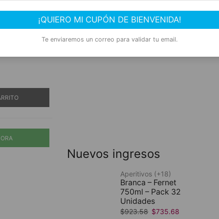
6 UNIDADES
SHOP NOW
¡QUIERO MI CUPÓN DE BIENVENIDA!
12 UNIDADES
Te enviaremos un correo para validar tu email.
ARRITO
HORA
Nuevos ingresos
Aperitivos (+18)
Branca – Fernet
750ml – Pack 32
Unidades
$
923.58
$
735.68