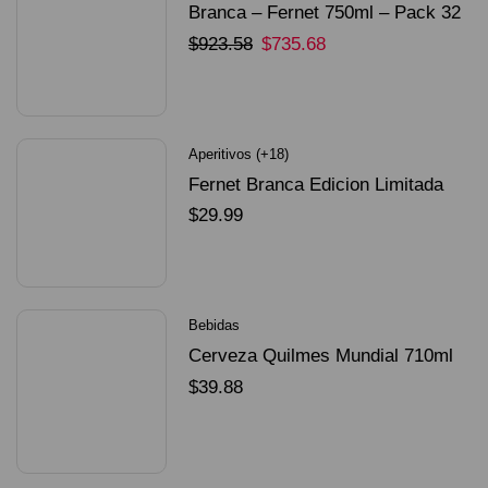
Branca – Fernet 750ml – Pack 32
Unidades
$
923.58
$
735.68
SELECCIONAR OPCIONES
Aperitivos (+18)
Fernet Branca Edicion Limitada
Dorado Mundial
$
29.99
SELECCIONAR OPCIONES
Bebidas
Cerveza Quilmes Mundial 710ml
packX4
$
39.88
SELECCIONAR OPCIONES