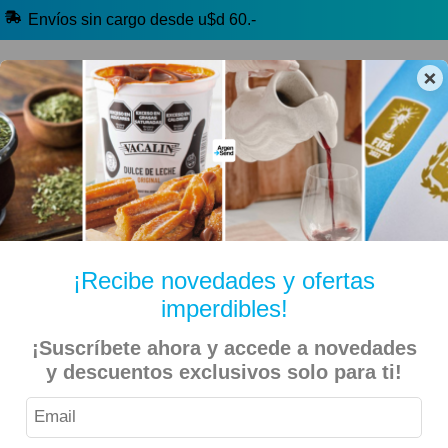
Envíos sin cargo desde u$d 60.-
×
🔥 Selección Argentina
🧉 Clásicos argentinos
🏷️ Todas las categorías
Hablanos por Whatsapp
¡Recibe novedades y ofertas
imperdibles!
Inicio
Especiales
Beer Day
¡Suscríbete ahora y accede a novedades
y descuentos exclusivos solo para ti!
Antares – Cerveza Kolsch 473ml