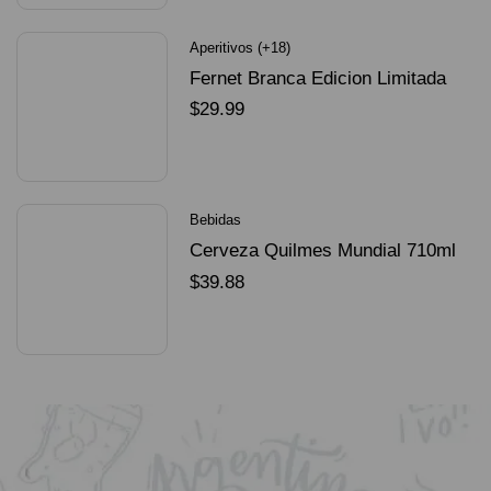
Aperitivos (+18)
Fernet Branca Edicion Limitada
Dorado Mundial
$
29.99
SELECCIONAR OPCIONES
Bebidas
Cerveza Quilmes Mundial 710ml
packX4
$
39.88
SELECCIONAR OPCIONES