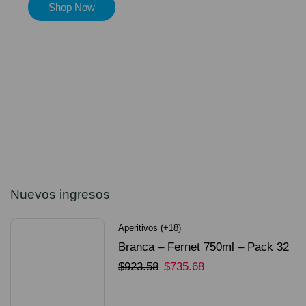
Shop Now
Nuevos ingresos
Aperitivos (+18)
Branca – Fernet 750ml – Pack 32
Unidades
$
923.58
$
735.68
SELECCIONAR OPCIONES