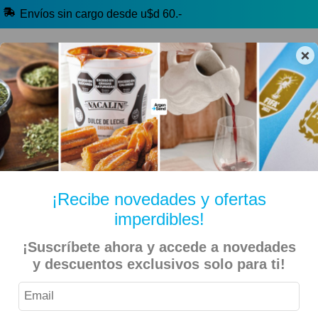
Envíos sin cargo desde u$d 60.-
×
🔥 Alfajores y Golosinas
🧉 Clásicos argentinos
🏷️ Todas las categorías
Hablanos por Whatsapp
¡Recibe novedades y ofertas
imperdibles!
Inicio
Bebidas
Con Alcohol (+18)
¡Suscríbete ahora y accede a novedades
y descuentos exclusivos solo para ti!
Vinos, Espumantes y Sidras (+18)
Malbec (+18)
Beepure – Vino Malbec Organico – 750ml