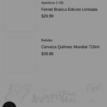
Aperitivos (+18)
Fernet Branca Edicion Limitada
Dorado Mundial
$
29.99
SELECCIONAR OPCIONES
Bebidas
Cerveza Quilmes Mundial 710ml
packX4
$
39.88
SELECCIONAR OPCIONES