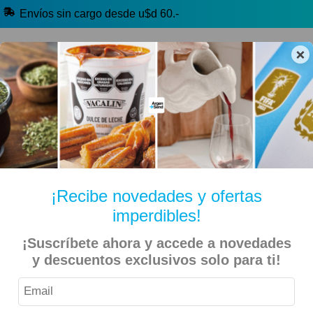
Envíos sin cargo desde u$d 60.-
×
🔥 Alfajores y Golosinas
🧉 Clásicos argentinos
🏷️ Todas las categorías
Hablanos por Whatsapp
¡Recibe novedades y ofertas
imperdibles!
Inicio
Especiales
Beer Day
¡Suscríbete ahora y accede a novedades
y descuentos exclusivos solo para ti!
Imperial – Cerveza Amber Lager 473ml