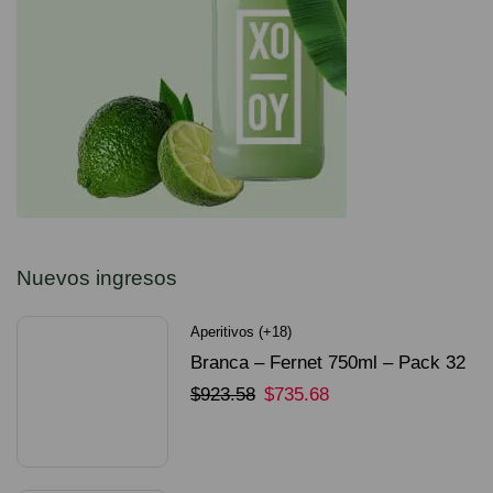
Nuevos ingresos
Aperitivos (+18)
Branca – Fernet 750ml – Pack 32
Unidades
$
923.58
$
735.68
SELECCIONAR OPCIONES