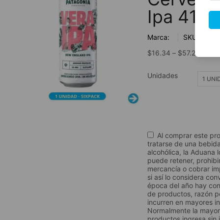
Ipa 410m
Marca:
SKU:
$
16.34
–
$
57.27
Unidades
1 UNI
Al comprar este pr
tratarse de una bebid
alcohólica, la Aduana l
puede retener, prohibir
mercancía o cobrar im
si así lo considera con
época del año hay cont
de productos, razón po
incurren en mayores i
Normalmente la mayor
productos ingresa sin 