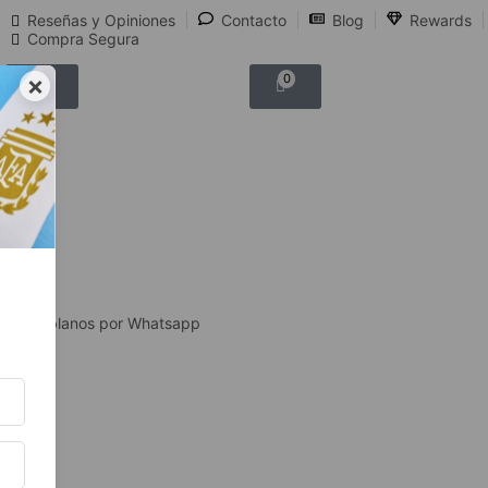
Reseñas y Opiniones
Contacto
Blog
Rewards
Compra Segura
×
0
0
Hablanos por Whatsapp