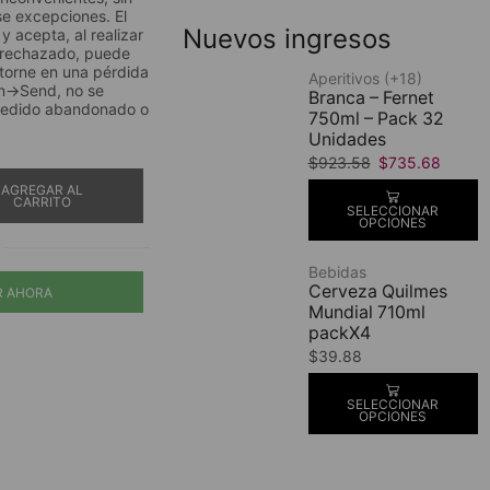
e excepciones. El
Nuevos ingresos
y acepta, al realizar
 rechazado, puede
 torne en una pérdida
Aperitivos (+18)
en→Send, no se
Branca – Fernet
 pedido abandonado o
750ml – Pack 32
Unidades
$
923.58
$
735.68
AGREGAR AL
CARRITO
SELECCIONAR
OPCIONES
Bebidas
Cerveza Quilmes
 AHORA
Mundial 710ml
packX4
$
39.88
SELECCIONAR
OPCIONES