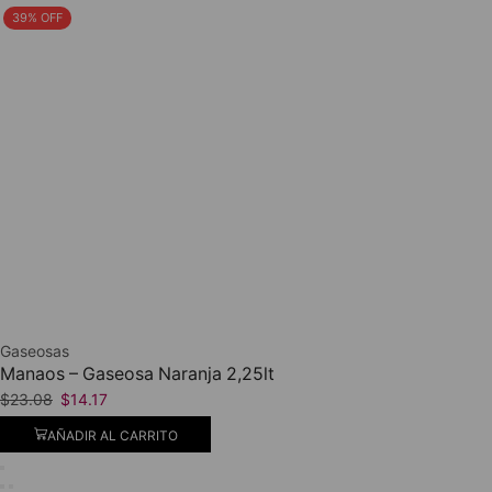
39% OFF
Gaseosas
Manaos – Gaseosa Naranja 2,25lt
$
23.08
$
14.17
AÑADIR AL CARRITO