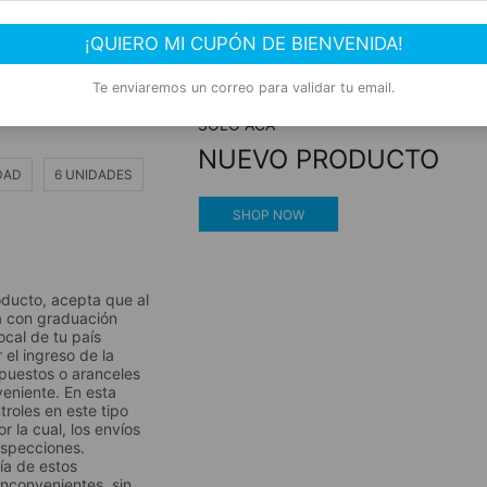
l
Compra segura
¡QUIERO MI CUPÓN DE BIENVENIDA!
Experiencia de compra garantizada
Te enviaremos un correo para validar tu email.
SOLO ACÁ
NUEVO PRODUCTO
DAD
6 UNIDADES
SHOP NOW
oducto, acepta que al
a con graduación
ocal de tu país
 el ingreso de la
puestos o aranceles
veniente. En esta
roles en este tipo
r la cual, los envíos
nspecciones.
ía de estos
inconvenientes, sin