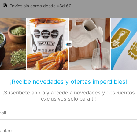
Envíos sin cargo desde u$d 60.-
🔥 Alfajores y Golosinas
¡Recibe novedades y ofertas imperdibles!
¡Suscríbete ahora y accede a novedades y descuentos
📚 Libros
🏷️ Todas las categorías
rs
exclusivos solo para ti!
l
a –
Producto elegible para envío gratis
 Vera
Este producto suma 1 Rewards