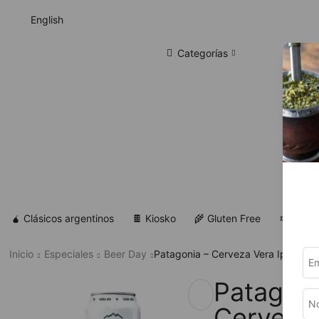
English
Categorías
🧉 Clásicos argentinos
🍫 Kiosko
🌾 Gluten Free
✡ Koshe
Inicio
Especiales
Beer Day
Patagonia – Cerveza Vera Ipa 410m
Patagoni
Cerveza