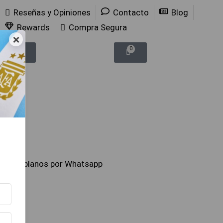
Reseñas y Opiniones
Contacto
Blog
Rewards
Compra Segura
×
0
0
Hablanos por Whatsapp