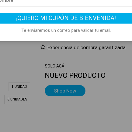
a –
Producto elegible para envío gratis
co
¡QUIERO MI CUPÓN DE BIENVENIDA!
Este producto suma 1 Rewards
lce –
Te enviaremos un correo para validar tu email.
Compra segura
Experiencia de compra garantizada
SOLO ACÁ
NUEVO PRODUCTO
1 UNIDAD
Shop Now
6 UNIDADES