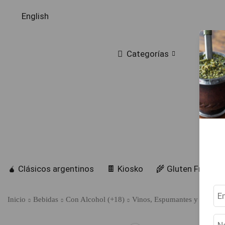
English
Categorías
🧉 Clásicos argentinos
🍫 Kiosko
🌾 Gluten Free
Inicio
Bebidas
Con Alcohol (+18)
Vinos, Espumantes y Sidras 