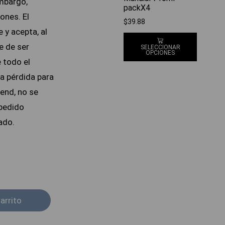
embargo,
packX4
ones. El
$
39.88
 y acepta, al
e de ser
SELECCIONAR
OPCIONES
 todo el
a pérdida para
end, no se
 pedido
ado.
arrito