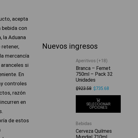
ucto, acepta
a bebida con
, la Aduana
Nuevos ingresos
 retener,
 la mercancía
Aperitivos (+18)
aranceles si
Branca – Fernet
750ml – Pack 32
eniente. En
Unidades
ay controles
$
923.58
$
735.68
ctos, razón
 incurren en
SELECCIONAR
OPCIONES
s.
ría de estos
Bebidas
n
Cerveza Quilmes
Mundial 710ml