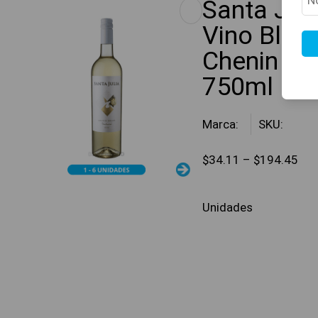
Santa Juli
Vino Blan
Chenin Du
750ml
Marca:
SKU:
$
34.11
–
$
194.45
Unidades