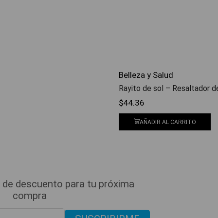
Belleza y Salud
Rayito de sol – Resaltador 
$
44.36
AÑADIR AL CARRITO
 de descuento para tu próxima
compra