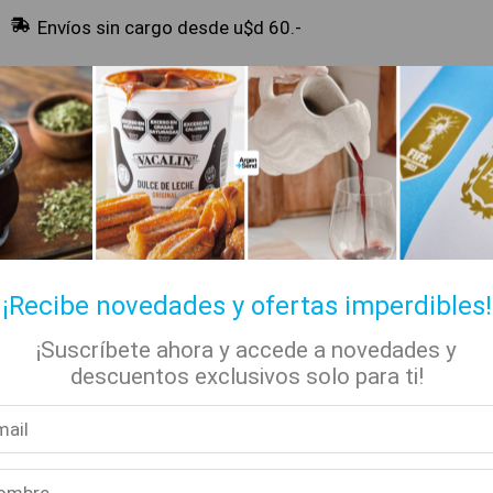
Envíos sin cargo desde u$d 60.-
🔥 Alfajores y Golosinas
¡Recibe novedades y ofertas imperdibles!
¡Suscríbete ahora y accede a novedades y
✡ Koshers
📚 Libros
🏷️ Todas las categorías
descuentos exclusivos solo para ti!
(+18)
Blanco (+18)
Santa Julia – Vino Blanco Chenin Dulce – 750ml